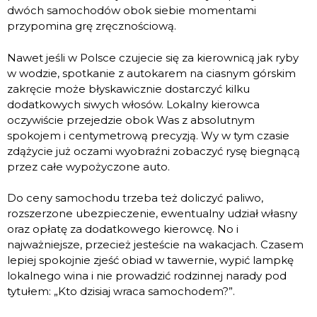
dwóch samochodów obok siebie momentami
przypomina grę zręcznościową.
Nawet jeśli w Polsce czujecie się za kierownicą jak ryby
w wodzie, spotkanie z autokarem na ciasnym górskim
zakręcie może błyskawicznie dostarczyć kilku
dodatkowych siwych włosów. Lokalny kierowca
oczywiście przejedzie obok Was z absolutnym
spokojem i centymetrową precyzją. Wy w tym czasie
zdążycie już oczami wyobraźni zobaczyć rysę biegnącą
przez całe wypożyczone auto.
Do ceny samochodu trzeba też doliczyć paliwo,
rozszerzone ubezpieczenie, ewentualny udział własny
oraz opłatę za dodatkowego kierowcę. No i
najważniejsze, przecież jesteście na wakacjach. Czasem
lepiej spokojnie zjeść obiad w tawernie, wypić lampkę
lokalnego wina i nie prowadzić rodzinnej narady pod
tytułem: „Kto dzisiaj wraca samochodem?”.