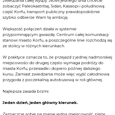
zwiedzania całej wyspy. Jeżeli jednego dnia chcecie
zobaczyć Paleokastritsę, Sidari, Kassiopi i południową
część Korfu, transport publiczny prawdopodobnie
szybko odbierze Wam tę ambicję.
Większość połączeń działa w systemie
przypominającym gwiazdę. Centrum całej komunikacji
stanowi miasto Korfu, a poszczególne linie rozchodzą się
ze stolicy w różnych kierunkach.
W praktyce oznacza to, że przejazd z jednej nadmorskiej
miejscowości do drugiej często wymaga podróży do
miasta Korfu, przesiadki i dopiero później dalszego
kursu. Zamiast zwiedzania może więc wyjść całodniowa
przygoda z poczekalnią autobusową w roli głównej.
Najlepsza zasada brzmi:
Jeden dzień, jeden główny kierunek.
Zaznaczcie sobie na mapie jedną miejscowość, plażę