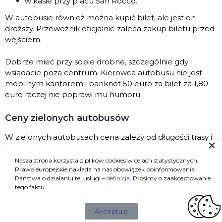
w kasie przy placu San Rocco.
W autobusie również można kupić bilet, ale jest on
droższy. Przewoźnik oficjalnie zaleca zakup biletu przed
wejściem.
Dobrze mieć przy sobie drobne, szczególnie gdy
wsiadacie poza centrum. Kierowca autobusu nie jest
mobilnym kantorem i banknot 50 euro za bilet za 1,80
euro raczej nie poprawi mu humoru.
Ceny zielonych autobusów
W zielonych autobusach cena zależy od długości trasy i
wybranego kierunku.
Nasza strona korzysta z plików cookies w celach statystycznych.
Nie ma jednej wspólnej stawki dla całej wyspy. Przejazd
Prawo europejskie nakłada na nas obowiązek poinformowania
Państwa o działaniu tej usługi –
definicja
. Prosimy o zaakceptowanie
do pobliskiej miejscowości będzie tańszy niż podróż na
tego faktu.
północ albo sam koniec południa Korfu.
Akceptuję
Aktualną cenę najlepiej sprawdzić bezpośrednio w