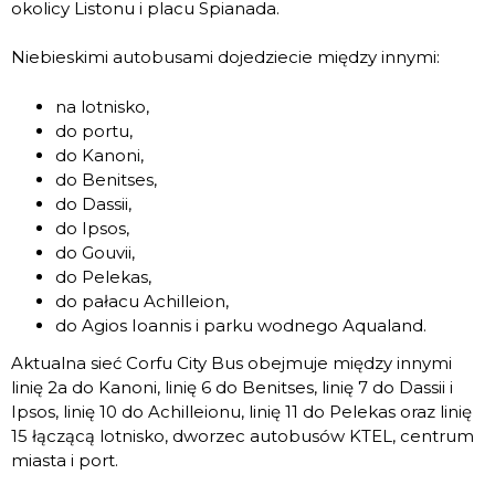
okolicy Listonu i placu Spianada.
Niebieskimi autobusami dojedziecie między innymi:
na lotnisko,
do portu,
do Kanoni,
do Benitses,
do Dassii,
do Ipsos,
do Gouvii,
do Pelekas,
do pałacu Achilleion,
do Agios Ioannis i parku wodnego Aqualand.
Aktualna sieć Corfu City Bus obejmuje między innymi
linię 2a do Kanoni, linię 6 do Benitses, linię 7 do Dassii i
Ipsos, linię 10 do Achilleionu, linię 11 do Pelekas oraz linię
15 łączącą lotnisko, dworzec autobusów KTEL, centrum
miasta i port.