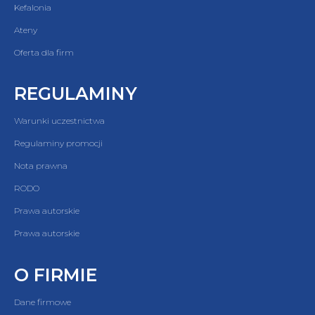
Kefalonia
Ateny
Oferta dla firm
REGULAMINY
Warunki uczestnictwa
Regulaminy promocji
Nota prawna
RODO
Prawa autorskie
Prawa autorskie
O FIRMIE
Dane firmowe