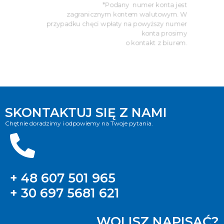
*Podany numer konta jest
zagranicznym kontem walutowym. W
przypadku chęci wpłaty na powyższy numer
konta prosimy
o kontakt z biurem.
SKONTAKTUJ SIĘ Z NAMI
Chętnie doradzimy i odpowiemy na Twoje pytania.
+ 48 607 501 965
+ 30 697 5681 621
WOLISZ NAPISAĆ?