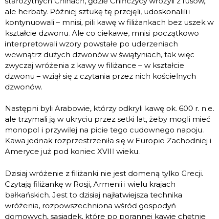
starożytnych Chinach, gdzie Chińczycy wróżyli z fusów,
ale herbaty. Później sztukę tę przejęli, udoskonalili i
kontynuowali – mnisi, pili kawę w filiżankach bez uszek w
kształcie dzwonu. Ale co ciekawe, mnisi początkowo
interpretowali wzory powstałe po uderzeniach
wewnątrz dużych dzwonów w świątyniach, tak więc
zwyczaj wróżenia z kawy w filiżance – w kształcie
dzwonu – wziął się z czytania przez nich kościelnych
dzwonów.
Następni byli Arabowie, którzy odkryli kawę ok. 600 r. n.e.
ale trzymali ją w ukryciu przez setki lat, żeby mogli mieć
monopol i przywilej na picie tego cudownego napoju.
Kawa jednak rozprzestrzeniła się w Europie Zachodniej i
Ameryce już pod koniec XVIII wieku.
Dzisiaj wróżenie z filiżanki nie jest domeną tylko Grecji.
Czytają filiżankę w Rosji, Armenii i wielu krajach
bałkańskich. Jest to dzisiaj najłatwiejsza technika
wróżenia, rozpowszechniona wśród gospodyń
domowych, sąsiadek, które po porannej kawie chętnie