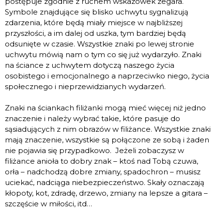
postępuje zgodnie z ruchem wskazówek zegara.
Symbole znajdujące się blisko uchwytu sygnalizują
zdarzenia, które będą miały miejsce w najbliższej
przyszłości, a im dalej od uszka, tym bardziej będą
odsunięte w czasie. Wszystkie znaki po lewej stronie
uchwytu mówią nam o tym co się już wydarzyło. Znaki
na ściance z uchwytem dotyczą naszego życia
osobistego i emocjonalnego a naprzeciwko niego, życia
społecznego i nieprzewidzianych wydarzeń.
Znaki na ściankach filiżanki mogą mieć więcej niż jedno
znaczenie i należy wybrać takie, które pasuje do
sąsiadujących z nim obrazów w filiżance. Wszystkie znaki
mają znaczenie, wszystkie są połączone ze sobą i żaden
nie pojawia się przypadkowo. Jeżeli zobaczysz w
filiżance anioła to dobry znak – ktoś nad Tobą czuwa,
orła – nadchodzą dobre zmiany, spadochron – musisz
uciekać, nadciąga niebezpieczeństwo. Skały oznaczają
kłopoty, kot, zdradę, drzewo, zmiany na lepsze a gitara –
szczęście w miłości, itd…