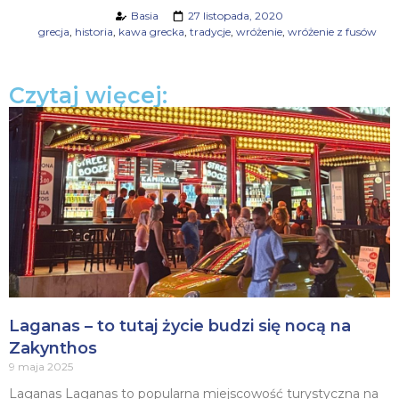
Basia
27 listopada, 2020
grecja
,
historia
,
kawa grecka
,
tradycje
,
wróżenie
,
wróżenie z fusów
Czytaj więcej:
Laganas – to tutaj życie budzi się nocą na
Zakynthos
9 maja 2025
Laganas Laganas to popularna miejscowość turystyczna na