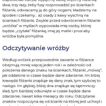
dwa, trzy razy, żeby fusy rozprowadzić po ściankach
filiżanki, odwracamy ją do góry nogami, kładziemy na
spodek i czekamy… aż osady z kawy wyschną na
ściankach filiżanki. Zwykle przed odwróceniem filiżanki
„wróżka” w myślach wypowiada imię osoby, której
będzie „czytała” filiżankę, imię jej matki i prosi aby
wróżba była pomyślna.
Odczytywanie wróżby
Według wróżek przepowiednie zawarte w filiżance
obejmują mniej więcej jeden rok i w zależności od
położenia danego znaku na ściankach, filiżanki „mówią”,
jak oddalone w czasie będzie dane zdarzenie. Im bliżej
krawędzi filiżanki znajduje się dany znak, tym szybciej to
nastąpi. Im głębiej, bliżej dna znajduje się tajemniczy
ślad, tym bardziej odsunięte w czasie będzie dane
zdarzenie, nawet kilka miesięcy do roku. Odczytanie
znaków rozpoczyna się od ścianki na której jest uchwyt i