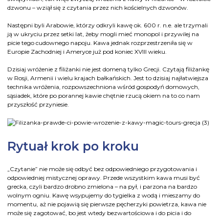
dzwonu – wziął się z czytania przez nich kościelnych dzwonów.
Następni byli Arabowie, którzy odkryli kawę ok. 600 r. n.e. ale trzymali
ją w ukryciu przez setki lat, żeby mogli mieć monopol i przywilej na
picie tego cudownego napoju. Kawa jednak rozprzestrzeniła się w
Europie Zachodniej i Ameryce już pod koniec XVIII wieku.
Dzisiaj wróżenie z filiżanki nie jest domeną tylko Grecji. Czytają filiżankę
w Rosji, Armenii i wielu krajach bałkańskich. Jest to dzisiaj najłatwiejsza
technika wróżenia, rozpowszechniona wśród gospodyń domowych,
sąsiadek, które po porannej kawie chętnie rzucą okiem na to co nam
przyszłość przyniesie.
Rytuał krok po kroku
„Czytanie” nie może się odbyć bez odpowiedniego przygotowania i
odpowiedniej mistycznej oprawy. Przede wszystkim kawa musi być
grecka, czyli bardzo drobno zmielona – na pył, i parzona na bardzo
wolnym ogniu. Kawę wsypujemy do tygielka z wodą i mieszamy do
momentu, aż nie pojawią się pierwsze pęcherzyki powietrza, kawa nie
może się zagotować, bo jest wtedy bezwartościowa i do picia i do