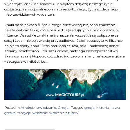
wydarzyło. Znaki na ściance z uchwytem dotyczą naszego życia
osobistego i emocjonalnego a naprzeciwko niego, życia społecznego i
nieprzewidzianych wydarzeń.
Znaki na ściankach filiżanki mogą mieć więcej niż jedno znaczenie i
należy wybrać takie, które pasuje do sąsiadujących z nim obrazów w
filiżance. Wszystkie znaki mają znaczenie, wszystkie są połączone ze
sobą i żaden nie pojawia się przypadkowo. Jeżeli zobaczysz w filiżance
anioła to dobry znak – ktoś nad Tobą czuwa, orła – nadchodzą dobre
zmiany, spadochron – musisz uciekać, nadciąga niebezpieczeństwo.
Skały oznaczają kłopoty, kot, zdradę, drzewo, zmiany na lepsze a gitara
– szczęście w miłości, itd…
Posted in
Atrakcje i zwiedzanie
,
Grecja
|
Tagged
grecja
,
historia
,
kawa
grecka
,
tradycje
,
wróżenie
,
wróżenie z fusów