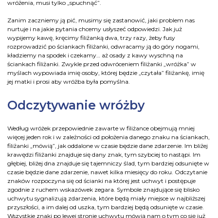
wróżenia, musi tylko „spuchnąć”.
Zanim zaczniemy ją pić, musimy się zastanowić, jaki problem nas
nurtuje i na jakie pytania chcemy usłyszeć odpowiedzi. Jak już
wypijemy kawę, kręcimy filiżanką dwa, trzy razy, żeby fusy
rozprowadzić po ściankach filiżanki, odwracamy ją do góry nogami,
kładziemy na spodek i czekamy… aż osady z kawy wyschną na
ściankach filiżanki. Zwykle przed odwróceniem filiżanki „wróżka” w
myślach wypowiada imię osoby, której będzie „czytała” filiżankę, imię
jej matki i prosi aby wróżba była pomyślna.
Odczytywanie wróżby
Według wróżek przepowiednie zawarte w filiżance obejmują mniej
więcej jeden rok i w zależności od położenia danego znaku na ściankach,
filiżanki „mówią”, jak oddalone w czasie będzie dane zdarzenie. Im bliżej
krawędzi filiżanki znajduje się dany znak, tym szybciej to nastąpi. Im
głębiej, bliżej dna znajduje się tajemniczy ślad, tym bardziej odsunięte w
czasie będzie dane zdarzenie, nawet kilka miesięcy do roku. Odczytanie
znaków rozpoczyna się od ścianki na której jest uchwyt i postępuje
zgodnie z ruchem wskazówek zegara. Symbole znajdujące się blisko
uchwytu sygnalizują zdarzenia, które będą miały miejsce w najbliższej
przyszłości, a im dalej od uszka, tym bardziej będą odsunięte w czasie.
Wszystkie znaki po lewej stronie uchwytu mówią nam o tym co się już