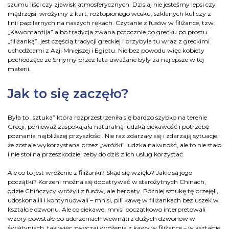
szumu liści czy zjawisk atmosferycznych. Dzisiaj nie jesteśmy lepsi czy
mądrzejsi, wróżymy z kart, roztopionego wosku, szklanych kul czy z
linii papilarnych na naszych rękach. Czytanie z fusów w filiżance, tzw.
„Kawomantija” albo tradycja zwana potocznie po grecku po prostu
„filiżanką”, jest częścią tradycji greckiej i przybyła tu wraz z greckimi
uchodźcami z Azji Mniejszej i Egiptu. Nie bez powodu więc kobiety
pochodzące ze Smyrny przez lata uważane były za najlepsze w tej
materii.
Jak to się zaczęło?
Była to „sztuka” która rozprzestrzeniła się bardzo szybko na terenie
Grecji, ponieważ zaspokajała naturalną ludzką ciekawość i potrzebę
poznania najbliższej przyszłości. Nie raz zdarzały się i zdarzają sytuacje,
że zostaje wykorzystana przez „wróżki” ludzka naiwność, ale to nie stało
i nie stoi na przeszkodzie, żeby do dziś z ich usług korzystać.
Ale co to jest wróżenie z filiżanki? Skąd się wzięło? Jakie są jego
początki? Korzeni można się dopatrywać w starożytnych Chinach,
gdzie Chińczycy wróżyli z fusów, ale herbaty. Później sztukę tę przejęli,
udoskonalili i kontynuowali – mnisi, pili kawę w filiżankach bez uszek w
kształcie dzwonu. Ale co ciekawe, mnisi początkowo interpretowali
wzory powstałe po uderzeniach wewnątrz dużych dzwonów w
świątyniach, tak więc zwyczaj wróżenia z kawy w filiżance – w kształcie