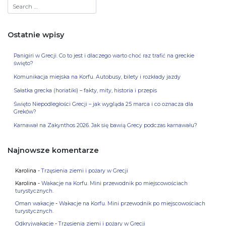
Ostatnie wpisy
Panigiri w Grecji. Co to jest i dlaczego warto choć raz trafić na greckie
święto?
Komunikacja miejska na Korfu. Autobusy, bilety i rozkłady jazdy
Sałatka grecka (horiatiki) – fakty, mity, historia i przepis
Święto Niepodległości Grecji – jak wygląda 25 marca i co oznacza dla
Greków?
Karnawał na Zakynthos 2026. Jak się bawią Grecy podczas karnawału?
Najnowsze komentarze
Karolina
-
Trzęsienia ziemi i pożary w Grecji
Karolina
-
Wakacje na Korfu. Mini przewodnik po miejscowościach
turystycznych.
Oman wakacje
-
Wakacje na Korfu. Mini przewodnik po miejscowościach
turystycznych.
Odkryjwakacje
-
Trzęsienia ziemi i pożary w Grecji