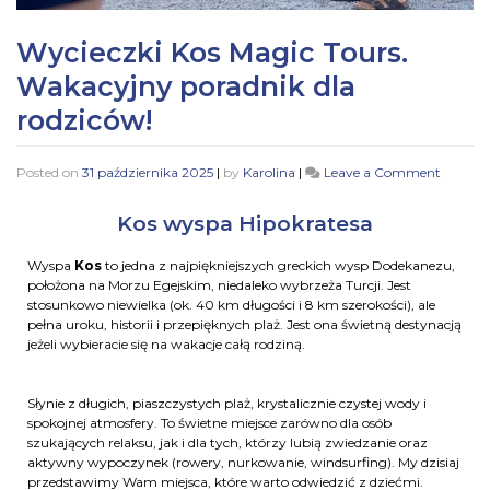
Wycieczki Kos Magic Tours.
Wakacyjny poradnik dla
rodziców!
Posted on
31 października 2025
|
by
Karolina
|
Leave a Comment
Kos wyspa Hipokratesa
Wyspa
Kos
to jedna z najpiękniejszych greckich wysp Dodekanezu,
położona na Morzu Egejskim, niedaleko wybrzeża Turcji. Jest
stosunkowo niewielka (ok. 40 km długości i 8 km szerokości), ale
pełna uroku, historii i przepięknych plaż. Jest ona świetną destynacją
jeżeli wybieracie się na wakacje całą rodziną.
Słynie z długich, piaszczystych plaż, krystalicznie czystej wody i
spokojnej atmosfery. To świetne miejsce zarówno dla osób
szukających relaksu, jak i dla tych, którzy lubią zwiedzanie oraz
aktywny wypoczynek (rowery, nurkowanie, windsurfing). My dzisiaj
przedstawimy Wam miejsca, które warto odwiedzić z dziećmi.