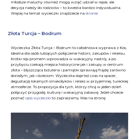
młodsze maluchy również mogą wziąć udział w rejsie, ale
decyzja należy do rodziców – to kwestia bardzo indywidualna.
Więcej na temat wycieczki znajdziecie na
stronie
.
Złota Turcja – Bodrum
Wycieczka Złota Turcja – Bodrum to całodniowa wyprawa z Kos,
idealna dla osób lubiących połączenie historii, zakupów i relaksu.
Krótki rejs promem wprowadza w wakacyjny nastrój, a po
przybyciu czekają miejsca historyczne jak i zakupy w centrum
złota – błyszcząca biżuteria i pamiątki sprawiają frajdę zarówno
dorosłym, jak i dzieciom. Wycieczka daje też czas na spacer,
degustację lokalnych smakołyków i relaks w przyjemnej, tureckiej
atmosferze. To propozycja dla tych, którzy chcą w jeden dzień
połączyć przygodę, kulturę i wakacyjną zabawę. Jeżeli chcecie
poznać
opis wycieczki
to zapraszamy Was na stronę.