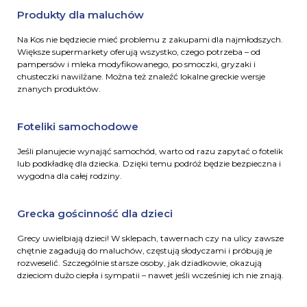
Produkty dla maluchów
Na Kos nie będziecie mieć problemu z zakupami dla najmłodszych.
Większe supermarkety oferują wszystko, czego potrzeba – od
pampersów i mleka modyfikowanego, po smoczki, gryzaki i
chusteczki nawilżane. Można też znaleźć lokalne greckie wersje
znanych produktów.
Foteliki samochodowe
Jeśli planujecie wynająć samochód, warto od razu zapytać o fotelik
lub podkładkę dla dziecka. Dzięki temu podróż będzie bezpieczna i
wygodna dla całej rodziny.
Grecka gościnność dla dzieci
Grecy uwielbiają dzieci! W sklepach, tawernach czy na ulicy zawsze
chętnie zagadują do maluchów, częstują słodyczami i próbują je
rozweselić. Szczególnie starsze osoby, jak dziadkowie, okazują
dzieciom dużo ciepła i sympatii – nawet jeśli wcześniej ich nie znają.