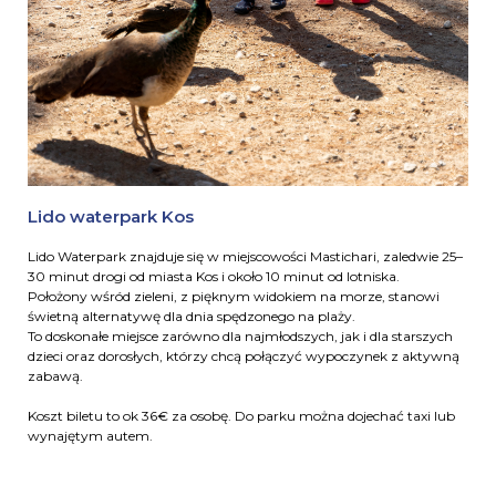
Lido waterpark Kos
Lido Waterpark znajduje się w miejscowości Mastichari, zaledwie 25–
30 minut drogi od miasta Kos i około 10 minut od lotniska.
Położony wśród zieleni, z pięknym widokiem na morze, stanowi
świetną alternatywę dla dnia spędzonego na plaży.
To doskonałe miejsce zarówno dla najmłodszych, jak i dla starszych
dzieci oraz dorosłych, którzy chcą połączyć wypoczynek z aktywną
zabawą.
Koszt biletu to ok 36€ za osobę. Do parku można dojechać taxi lub
wynajętym autem.