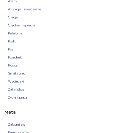
Ateny
Atrakcje i zwiedzanie
Grecja
Greckie inspiracje
Kefalonia
Korfu
Kos
Poradnik
Rodos
Smaki grecji
Wycieczki
Zakynthos
Życie i praca
Meta
Zaloguj się
Kanał wpisów