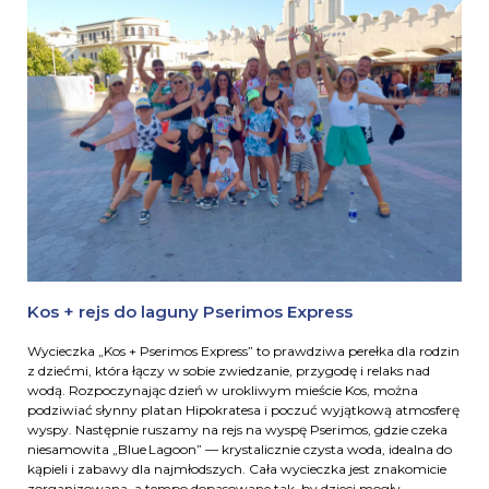
Kos + rejs do laguny Pserimos Express
Wycieczka „Kos + Pserimos Express” to prawdziwa perełka dla rodzin
z dziećmi, która łączy w sobie zwiedzanie, przygodę i relaks nad
wodą. Rozpoczynając dzień w urokliwym mieście Kos, można
podziwiać słynny platan Hipokratesa i poczuć wyjątkową atmosferę
wyspy. Następnie ruszamy na rejs na wyspę Pserimos, gdzie czeka
niesamowita „Blue Lagoon” — krystalicznie czysta woda, idealna do
kąpieli i zabawy dla najmłodszych. Cała wycieczka jest znakomicie
zorganizowana, a tempo dopasowane tak, by dzieci mogły