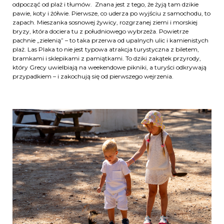
odpocząć od plaż i tłumów. Znana jest z tego, że żyją tam dzikie
pawie, koty i żółwie. Pierwsze, co uderza po wyjściu z samochodu, to
zapach. Mieszanka sosnowej żywicy, rozgrzanej ziemi i morskiej
bryzy, która dociera tu z południowego wybrzeża. Powietrze
pachnie „zielenią” – to taka przerwa od upalnych ulic i kamienistych
plaż. Las Plaka to nie jest typowa atrakcja turystyczna z biletem,
bramkami i sklepikami z pamiątkami. To dziki zakątek przyrody,
który Grecy uwielbiają na weekendowe pikniki, a turyści odkrywają
przypadkiem – i zakochują się od pierwszego wejrzenia.