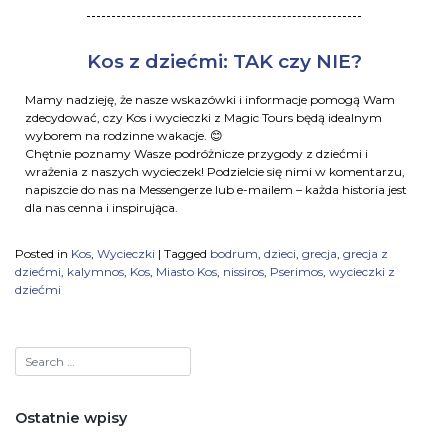
Kos z dziećmi: TAK czy NIE?
Mamy nadzieję, że nasze wskazówki i informacje pomogą Wam
zdecydować, czy Kos i wycieczki z Magic Tours będą idealnym
wyborem na rodzinne wakacje. 😊
Chętnie poznamy Wasze podróżnicze przygody z dziećmi i
wrażenia z naszych wycieczek! Podzielcie się nimi w komentarzu,
napiszcie do nas na Messengerze lub e-mailem – każda historia jest
dla nas cenna i inspirująca.
Posted in
Kos
,
Wycieczki
|
Tagged
bodrum
,
dzieci
,
grecja
,
grecja z
dziećmi
,
kalymnos
,
Kos
,
Miasto Kos
,
nissiros
,
Pserimos
,
wycieczki z
dziećmi
Ostatnie wpisy