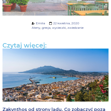
Emilia
22 kwietnia, 2020
Ateny
,
grecja
,
wycieczki
,
zwiedzanie
Czytaj więcej:
Zakynthos od strony lądu. Co zobaczyć poza