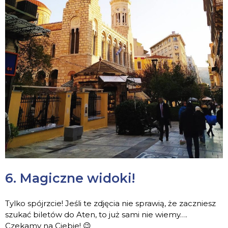
6. Magiczne widoki!
Tylko spójrzcie! Jeśli te zdjęcia nie sprawią, że zaczniesz
szukać biletów do Aten, to już sami nie wiemy….
Czekamy na Ciebie! 😉