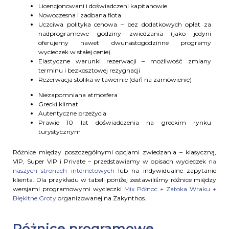
Licencjonowani i doświadczeni kapitanowie
Nowoczesna i zadbana flota
Uczciwa polityka cenowa – bez dodatkowych opłat za
nadprogramowe godziny zwiedzania (jako jedyni
oferujemy nawet dwunastogodzinne programy
wycieczek w stałej cenie)
Elastyczne warunki rezerwacji – możliwość zmiany
terminu i bezkosztowej rezygnacji
Rezerwacja stolika w tawernie (dań na zamówienie)
Niezapomniana atmosfera
Grecki klimat
Autentyczne przeżycia
Prawie 10 lat doświadczenia na greckim rynku
turystycznym
Różnice między poszczególnymi opcjami zwiedzania – klasyczną,
VIP, Super VIP i Private – przedstawiamy w opisach wycieczek
na
naszych stronach internetowych
lub na indywidualne zapytanie
klienta. Dla przykładu w tabeli poniżej zestawiliśmy różnice między
wersjami programowymi wycieczki
Mix Północ + Zatoka Wraku +
Błękitne Groty
organizowanej na Zakynthos.
Różnice programowe