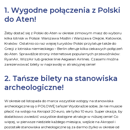
1. Wygodne połączenia z Polski
do Aten!
Żeby dostać się z Polski do Aten w okresie zimowym masz do wyboru
kilka lotnisk w Polsce: Warszawa Modlin i Warszawa Okęcie, Katowice,
Kraków. Ostatnio co raz więcej turystów Polski przylatuje także do
Grecji z lotniska niemieckiego – Berlin oferuje kilka ciekawych połączeń
do Aten. Sprawdźcie strony internetowe popularnych przewoźników:
RyanAir, WizzAir lub greckie linie Aegaean Airlines. Czasami można
zarezerwować bilety w naprawdę w atrakcyjnej cenie!
2. Tańsze bilety na stanowiska
archeologiczne!
W okresie od listopada do marca wszystkie wstępy na stanowiska
archeologiczne są o POŁOWĘ tańsze! Wyobraźcie sobie, że nie musicie
płacić na wstęp na Akropol 20 euro, ale tylko 10 euro. Super okazja, by
dodatkowo zwiedzić wszystkie dostępne atrakcje w niższej cenie! Co
więcej, w pierwsze niedziele każdego miesiąca, wejście na Akropol i
pozostałe stanowiska archeologiczne są za darmo (tylko w okresie od