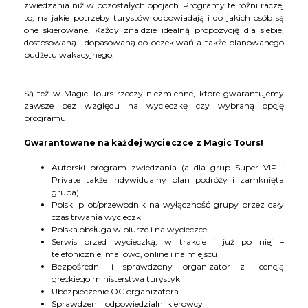
zwiedzania niż w pozostałych opcjach. Programy te różni raczej
to, na jakie potrzeby turystów odpowiadają i do jakich osób są
one skierowane. Każdy znajdzie idealną propozycję dla siebie,
dostosowaną i dopasowaną do oczekiwań a także planowanego
budżetu wakacyjnego.
Są też w Magic Tours rzeczy niezmienne, które gwarantujemy
zawsze bez względu na wycieczkę czy wybraną opcję
programu.
Gwarantowane na każdej wycieczce z Magic Tours!
Autorski program zwiedzania (a dla grup Super VIP i
Private także indywidualny plan podróży i zamknięta
grupa)
Polski pilot/przewodnik na wyłączność grupy przez cały
czas trwania wycieczki
Polska obsługa w biurze i na wycieczce
Serwis przed wycieczką, w trakcie i już po niej –
telefonicznie, mailowo, online i na miejscu
Bezpośredni i sprawdzony organizator z licencją
greckiego ministerstwa turystyki
Ubezpieczenie OC organizatora
Sprawdzeni i odpowiedzialni kierowcy