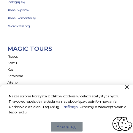
Zaloguj się
Kanał wpisów
Kanał komentarzy
WordPress.org
MAGIC TOURS
Rodos
Korfu
Kos
Kefalonia
Ateny
Oferta dla firm
REGULAMINY
Nasza strona korzysta z plików cookies w celach statystycznych.
Prawo europejskie nakłada na nas obowiązek poinformowania
Warunki uczestnictwa
Państwa o działaniu tej usługi –
definicja
. Prosimy o zaakceptowanie
Zakynthos
tego faktu.
Regulaminy Promocji
Nota prawna
Akceptuję
RODO