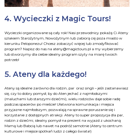
4. Wycieczki z Magic Tours!
Wycieczki organizowane są cały rok! Nasi przewodnicy pokażą Ci Ateny
szlakiem Starożytnym, Nowożytnym lub zabiorą cię poza miasto w
kierunku Peloponezu! Chcesz zobaczyć więcej lub zmodyfikować
program? Napisz do nas na ateny@magictours.pl a my wybierzemy
lub stworzymy dla ciebie idealny program szyty na miarę twoich
potrzeb!
5. Ateny dla każdego!
Ateny są idealne zarówno dla rodzin, par oraz singli – jeśli zastanawiasz
się, czy to dobry pomysł, by do Aten jechać z najmłodszymi
(maluchami lub starszymi dziećmi), wielu rodziców daje sobie radę
podczas spacerów po mieście! Ułatwiona komunikacja i miejsca
przyjazne najmłodszym, pozwalają na sprawne poruszanie się i
korzystanie z dostępnych atrakcji. Ateny to super propozycja dla par,
rodzin z dziećmi, idealny pomysł na prezent na wyjazd z ukochaną
Mamą lub Babcią lub nawet na podróż samotnie (Ateny to centrum
kulturowe i miejsce spotkań ludzi z całego świata!)