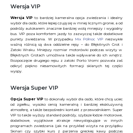
Wersja VIP
Wersja VIP
to bardziej kameralna opcja zwiedzania i idealny
wybór dla osób, które lepiej czują się w mniej licznym gronie, a od
podróży autokarem znacznie bardziej wolą mniejszy i wygodny
bus. VIP poza komfortem jazdy to zazwyczaj także dodatkowe
punkty zwiedzania. W przypadku
Mix Północ VIP
niezwykle
ważną różnicą są dwa oddzielne rejsy – do Błękitnych Grot i
Zatoki Wraku. Mniejszy rozmiar motorówki podczas wizyty w
Błękitnych Grotach umożliwia także wpływanie do ich wnętrz.
Rozpoczęcie drugiego rejsu z zatoki Porto Vromi pozwala zaś
odkryć piękno niesamowitych formacji sklanych tej części
wyspy.
Wersja Super VIP
Opcja Super VIP
to dokonały wybór dla osób, które chcą uciec
od zgiełku, wysoko cenią kameralną i bardziej ekskluzywną
atmosferę, a także bezpośredni kontakt z przewodnikiem. Super
VIP to także wyższy standard podróży, szybsze łodzie motorowe,
dodatkowe, wyjątkowe atrakcje niewystępujące w innych
programach zwiedzania (jak na przykład wizyta na przylądku
Skinari czy szybki kurs z parzenia greckiej kawy podczas