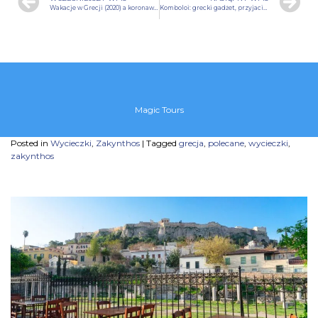
Wakacje w Grecji (2020) a koronawirus
Komboloi: grecki gadżet, przyjaciel, broń czy kochanka?
Magic Tours
Posted in
Wycieczki
,
Zakynthos
|
Tagged
grecja
,
polecane
,
wycieczki
,
zakynthos