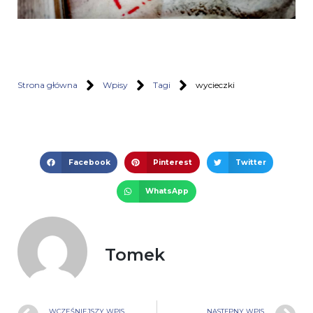
Strona główna
Wpisy
Tagi
wycieczki
Facebook
Pinterest
Twitter
WhatsApp
Tomek
WCZEŚNIEJSZY WPIS
NASTĘPNY WPIS