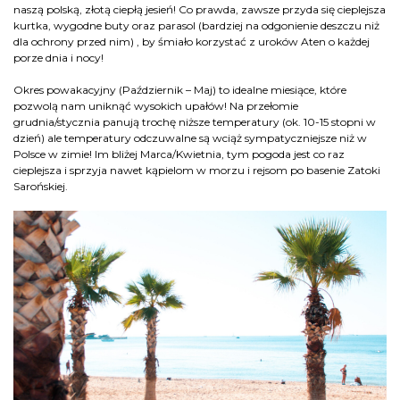
naszą polską, złotą ciepłą jesień! Co prawda, zawsze przyda się cieplejsza
kurtka, wygodne buty oraz parasol (bardziej na odgonienie deszczu niż
dla ochrony przed nim) , by śmiało korzystać z uroków Aten o każdej
porze dnia i nocy!
Okres powakacyjny (Październik – Maj) to idealne miesiące, które
pozwolą nam uniknąć wysokich upałów! Na przełomie
grudnia/stycznia panują trochę niższe temperatury (ok. 10-15 stopni w
dzień) ale temperatury odczuwalne są wciąż sympatyczniejsze niż w
Polsce w zimie! Im bliżej Marca/Kwietnia, tym pogoda jest co raz
cieplejsza i sprzyja nawet kąpielom w morzu i rejsom po basenie Zatoki
Sarońskiej.