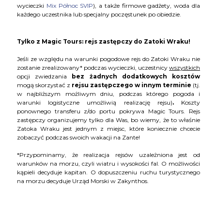
wycieczki
Mix Północ SVIP
), a także firmowe gadżety, woda dla
każdego uczestnika lub specjalny poczęstunek po obiedzie.
Tylko
z Magic Tours: rejs zastępczy do Zatoki Wraku!
Jeśli ze względu na warunki pogodowe rejs do Zatoki Wraku nie
zostanie zrealizowany* podczas wycieczki, uczestnicy
wszystkich
opcji zwiedzania
bez żadnych dodatkowych kosztów
mogą skorzystać z
rejsu zastępczego w innym terminie
(tj.
w najbliższym możliwym dniu, podczas którego pogoda i
warunki logistyczne umożliwią realizację rejsu)
.
Koszty
ponownego transferu z/do portu pokrywa Magic Tours. Rejs
zastępczy organizujemy tylko dla Was, bo wiemy, że to właśnie
Zatoka Wraku jest jednym z miejsc, które koniecznie chcecie
zobaczyć podczas swoich wakacji na Zante!
*Przypominamy, że realizacja rejsów uzależniona jest od
warunków na morzu, czyli wiatru i wysokości fal. O możliwości
kąpieli decyduje kapitan. O dopuszczeniu ruchu turystycznego
na morzu decyduje Urząd Morski w Zakynthos.