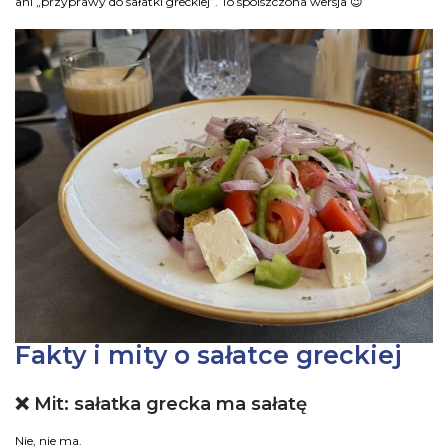
ani „przyprawy do sałatki greckiej”. To spolszczona wersja 😉
Fakty i mity o sałatce greckiej
❌ Mit: sałatka grecka ma sałatę
Nie, nie ma.