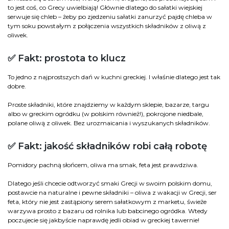
to jest coś, co Grecy uwielbiają! Głównie dlatego do sałatki wiejskiej
serwuje się chleb – żeby po zjedzeniu sałatki zanurzyć pajdę chleba w
tym soku powstałym z połączenia wszystkich składników z oliwą z
oliwek.
✅ Fakt: prostota to klucz
To jedno z najprostszych dań w kuchni greckiej. I właśnie dlatego jest tak
dobre.
Proste składniki, które znajdziemy w każdym sklepie, bazarze, targu
albo w greckim ogródku (w polskim również!), pokrojone niedbale,
polane oliwą z oliwek. Bez urozmaicania i wyszukanych składników.
✅ Fakt: jakość składników robi całą robotę
Pomidory pachną słońcem, oliwa ma smak, feta jest prawdziwa.
Dlatego jeśli chcecie odtworzyć smaki Grecji w swoim polskim domu,
postawcie na naturalne i pewne składniki – oliwa z wakacji w Grecji, ser
feta, który nie jest zastąpiony serem sałatkowym z marketu, świeże
warzywa prosto z bazaru od rolnika lub babcinego ogródka. Wtedy
poczujecie się jakbyście naprawdę jedli obiad w greckiej tawernie!