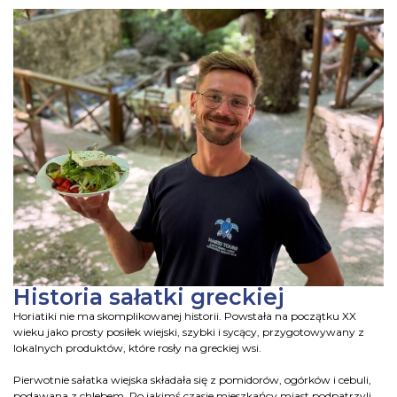
Historia sałatki greckiej
Horiatiki nie ma skomplikowanej historii. Powstała na początku XX
wieku jako prosty posiłek wiejski, szybki i sycący, przygotowywany z
lokalnych produktów, które rosły na greckiej wsi.
Pierwotnie sałatka wiejska składała się z pomidorów, ogórków i cebuli,
podawana z chlebem. Po jakimś czasie mieszkańcy miast podpatrzyli