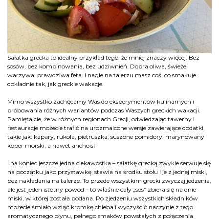
Sałatka grecka to idealny przykład tego, że mniej znaczy więcej. Bez
sosów, bez kombinowania, bez udziwnień. Dobra oliwa, świeże
warzywa, prawdziwa feta. I nagle na talerzu masz coś, co smakuje
dokładnie tak, jak greckie wakacje.
Mimo wszystko zachęcamy Was do eksperymentów kulinarnych i
próbowania różnych wariantów podczas Waszych greckich wakacji.
Pamiętajcie, że w różnych regionach Grecji, odwiedzając tawerny i
restauracje możecie trafić na urozmaicone wersje zawierające dodatki,
takie jak: kapary, rukola, pietruszka, suszone pomidory, marynowany
koper morski, a nawet anchois!
I na koniec jeszcze jedna ciekawostka – sałatkę grecką zwykle serwuje się
na początku jako przystawkę, stawia na środku stołu i je z jednej miski,
bez nakładania na talerze. To przede wszystkim grecki zwyczaj jedzenia,
ale jest jeden istotny powód – to właśnie cały „sos” zbiera się na dnie
miski, w której została podana. Po zjedzeniu wszystkich składników
możecie śmiało wziąć kromkę chleba i wyczyścić naczynie z tego
aromatycznego płynu, pełnego smaków powstałych z połączenia