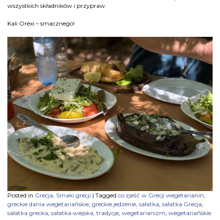
wszystkich składników i przypraw.
Kali Orexi – smacznego!
Posted in
Grecja
,
Smaki grecji
|
Tagged
co zjeść w Grecji wegetarianin
,
greckie dania wegetariańskie
,
greckie jedzenie
,
sałatka
,
sałatka Grecja
,
sałatka grecka
,
sałatka wiejska
,
tradycje
,
wegetarianizm
,
wegetariańskie