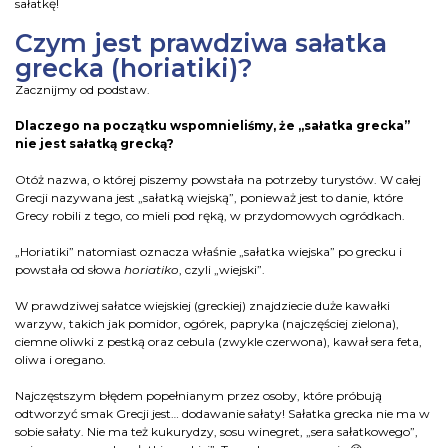
sałatkę!
Czym jest prawdziwa sałatka
grecka (horiatiki)?
Zacznijmy od podstaw.
Dlaczego na początku wspomnieliśmy, że „sałatka grecka”
nie jest sałatką grecką?
Otóż nazwa, o której piszemy powstała na potrzeby turystów. W całej
Grecji nazywana jest „sałatką wiejską”, ponieważ jest to danie, które
Grecy robili z tego, co mieli pod ręką, w przydomowych ogródkach.
„Horiatiki” natomiast oznacza właśnie „sałatka wiejska” po grecku i
powstała od słowa
horiatiko
, czyli „wiejski”.
W prawdziwej sałatce wiejskiej (greckiej) znajdziecie duże kawałki
warzyw, takich jak pomidor, ogórek, papryka (najczęściej zielona),
ciemne oliwki z pestką oraz cebula (zwykle czerwona), kawał sera feta,
oliwa i oregano.
Najczęstszym błędem popełnianym przez osoby, które próbują
odtworzyć smak Grecji jest… dodawanie sałaty! Sałatka grecka nie ma w
sobie sałaty. Nie ma też kukurydzy, sosu winegret, „sera sałatkowego”,