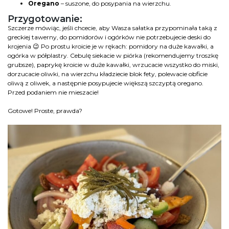
Oregano
– suszone, do posypania na wierzchu.
Przygotowanie:
Szczerze mówiąc, jeśli chcecie, aby Wasza sałatka przypominała taką z
greckiej tawerny, do pomidorów i ogórków nie potrzebujecie deski do
krojenia 😉 Po prostu kroicie je w rękach: pomidory na duże kawałki, a
ogórka w półplastry. Cebulę siekacie w piórka (rekomendujemy troszkę
grubsze), paprykę kroicie w duże kawałki, wrzucacie wszystko do miski,
dorzucacie oliwki, na wierzchu kładziecie blok fety, polewacie obficie
oliwą z oliwek, a następnie posypujecie większą szczyptą oregano.
Przed podaniem nie mieszacie!
Gotowe! Proste, prawda?