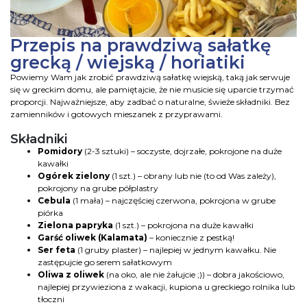
Przepis na prawdziwą sałatkę
grecką / wiejską / horiatiki
Powiemy Wam jak zrobić prawdziwą sałatkę wiejską, taką jak serwuje
się w greckim domu, ale pamiętajcie, że nie musicie się uparcie trzymać
proporcji. Najważniejsze, aby zadbać o naturalne, świeże składniki. Bez
zamienników i gotowych mieszanek z przyprawami.
Składniki
Pomidory
(2-3 sztuki) – soczyste, dojrzałe, pokrojone na duże
kawałki
Ogórek zielony
(1 szt.) – obrany lub nie (to od Was zależy),
pokrojony na grube półplastry
Cebula
(1 mała) – najczęściej czerwona, pokrojona w grube
piórka
Zielona papryka
(1 szt.) – pokrojona na duże kawałki
Garść oliwek (Kalamata)
– koniecznie z pestką!
Ser feta
(1 gruby plaster) – najlepiej w jednym kawałku. Nie
zastępujcie go serem sałatkowym
Oliwa z oliwek
(na oko, ale nie żałujcie ;)) – dobra jakościowo,
najlepiej przywieziona z wakacji, kupiona u greckiego rolnika lub
tłoczni