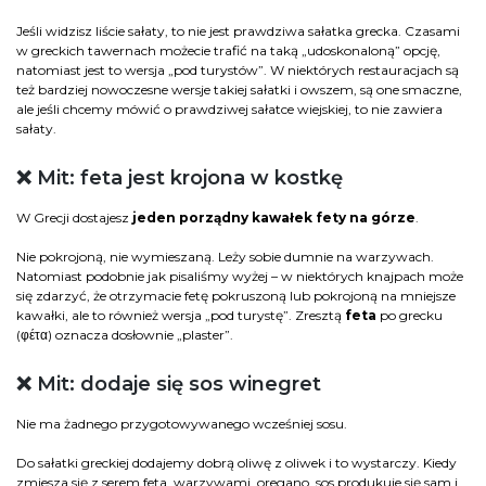
Jeśli widzisz liście sałaty, to nie jest prawdziwa sałatka grecka. Czasami
w greckich tawernach możecie trafić na taką „udoskonaloną” opcję,
natomiast jest to wersja „pod turystów”. W niektórych restauracjach są
też bardziej nowoczesne wersje takiej sałatki i owszem, są one smaczne,
ale jeśli chcemy mówić o prawdziwej sałatce wiejskiej, to nie zawiera
sałaty.
❌ Mit: feta jest krojona w kostkę
W Grecji dostajesz
jeden porządny kawałek fety na górze
.
Nie pokrojoną, nie wymieszaną. Leży sobie dumnie na warzywach.
Natomiast podobnie jak pisaliśmy wyżej – w niektórych knajpach może
się zdarzyć, że otrzymacie fetę pokruszoną lub pokrojoną na mniejsze
kawałki, ale to również wersja „pod turystę”. Zresztą
feta
po grecku
(φέτα) oznacza dosłownie „plaster”.
❌ Mit: dodaje się sos winegret
Nie ma żadnego przygotowywanego wcześniej sosu.
Do sałatki greckiej dodajemy dobrą oliwę z oliwek i to wystarczy. Kiedy
zmiesza się z serem feta, warzywami, oregano, sos produkuje się sam i