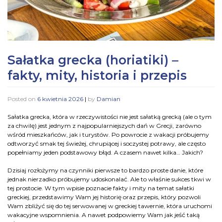
Sałatka grecka (horiatiki) –
fakty, mity, historia i przepis
Posted on
6 kwietnia 2026
|
by
Damian
Sałatka grecka, która w rzeczywistości nie jest sałatką grecką (ale o tym
za chwilę) jest jednym z najpopularniejszych dań w Grecji, zarówno
wśród mieszkańców, jak i turystów. Po powrocie z wakacji próbujemy
odtworzyć smak tej świeżej, chrupiącej i soczystej potrawy, ale często
popełniamy jeden podstawowy błąd. A czasem nawet kilka… Jakich?
Dzisiaj rozłożymy na czynniki pierwsze to bardzo proste danie, które
jednak nierzadko próbujemy udoskonalać. Ale to właśnie sukces tkwi w
tej prostocie. W tym wpisie poznacie fakty i mity na temat sałatki
greckiej, przedstawimy Wam jej historię oraz przepis, który pozwoli
Wam zbliżyć się do tej serwowanej w greckiej tawernie, która uruchomi
wakacyjne wspomnienia. A nawet podpowiemy Wam jak jeść taką