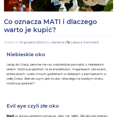
Co oznacza MATI i dlaczego
warto je kupić?
Posted on
10 grudnia 2024
|
by
Karolina
|
Leave a Comment
Niebieskie oko
Lecąc do Grecji, pewnie nie raz widzieliście pamiątki z niebieskim
okiem. Można je spotkać na bransoletkach, magnesach, obrazach,
breloczkach i wielu innych gadżetach w sklepach z pamiątkami w
całej Grecji. Jednak czym jest to oko i dlaczego na każdym kroku
można je spotkać?
Evil eye czyli złe oko
Mati
w języku greckim oznacza „oko” (gr. μάτι). Złe oko (po grecku