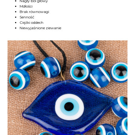
Nagły ból głowy
Mdłości
Brak równowagi
Senność
Ciężki oddech
Niewyjaśnione ziewanie