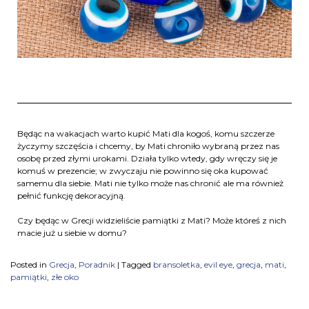
Będąc na wakacjach warto kupić Mati dla kogoś, komu szczerze
życzymy szczęścia i chcemy, by Mati chroniło wybraną przez nas
osobę przed złymi urokami. Działa tylko wtedy, gdy wręczy się je
komuś w prezencie; w zwyczaju nie powinno się oka kupować
samemu dla siebie. Mati nie tylko może nas chronić ale ma również
pełnić funkcję dekoracyjną.
Czy będąc w Grecji widzieliście pamiątki z Mati? Może któreś z nich
macie już u siebie w domu?
Posted in
Grecja
,
Poradnik
|
Tagged
bransoletka
,
evil eye
,
grecja
,
mati
,
pamiątki
,
złe oko