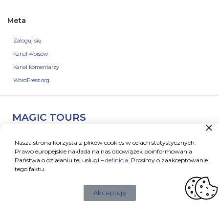
Meta
Zaloguj się
Kanał wpisów
Kanał komentarzy
WordPress.org
MAGIC TOURS
Rodos
Korfu
Nasza strona korzysta z plików cookies w celach statystycznych.
Kos
Prawo europejskie nakłada na nas obowiązek poinformowania
Państwa o działaniu tej usługi –
definicja
. Prosimy o zaakceptowanie
Kefalonia
tego faktu.
Ateny
Oferta dla firm
Akceptuję
REGULAMINY
Warunki uczestnictwa