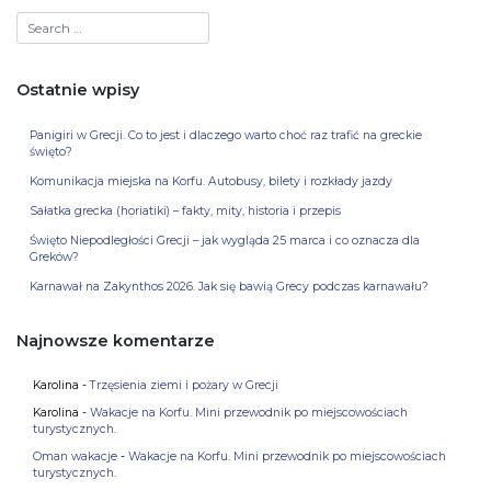
Ostatnie wpisy
Panigiri w Grecji. Co to jest i dlaczego warto choć raz trafić na greckie
święto?
Komunikacja miejska na Korfu. Autobusy, bilety i rozkłady jazdy
Sałatka grecka (horiatiki) – fakty, mity, historia i przepis
Święto Niepodległości Grecji – jak wygląda 25 marca i co oznacza dla
Greków?
Karnawał na Zakynthos 2026. Jak się bawią Grecy podczas karnawału?
Najnowsze komentarze
Karolina
-
Trzęsienia ziemi i pożary w Grecji
Karolina
-
Wakacje na Korfu. Mini przewodnik po miejscowościach
turystycznych.
Oman wakacje
-
Wakacje na Korfu. Mini przewodnik po miejscowościach
turystycznych.