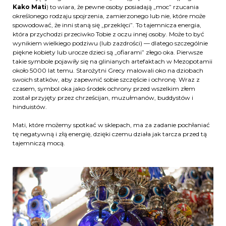
Kako Mati
) to wiara, że pewne osoby posiadają „moc” rzucania
określonego rodzaju spojrzenia, zamierzonego lub nie, które może
spowodować, że inni staną się „przeklęci”. To tajemnicza energia,
która przychodzi przeciwko Tobie z oczu innej osoby. Może to być
wynikiem wielkiego podziwu (lub zazdrości) — dlatego szczególnie
piękne kobiety lub urocze dzieci są „ofiarami” złego oka. Pierwsze
takie symbole pojawiły się na glinianych artefaktach w Mezopotamii
około 5000 lat temu. Starożytni Grecy malowali oko na dziobach
swoich statków, aby zapewnić sobie szczęście i ochronę. Wraz z
czasem, symbol oka jako środek ochrony przed wszelkim złem
został przyjęty przez chrześcijan, muzułmanów, buddystów i
hinduistów.
Mati, które możemy spotkać w sklepach, ma za zadanie pochłaniać
tę negatywną i złą energię, dzięki czemu działa jak tarcza przed tą
tajemniczą mocą.