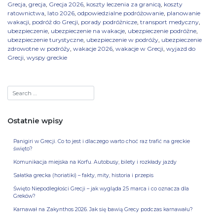
Grecja
,
grecja
,
Grecja 2026
,
koszty leczenia za granicą
,
koszty
ratownictwa
,
lato 2026
,
odpowiedzialne podróżowanie
,
planowanie
wakacji
,
podróż do Grecji
,
porady podróżnicze
,
transport medyczny
,
ubezpieczenie
,
ubezpieczenie na wakacje
,
ubezpieczenie podróżne
,
ubezpieczenie turystyczne
,
ubezpieczenie w podróży
,
ubezpieczenie
zdrowotne w podróży
,
wakacje 2026
,
wakacje w Grecji
,
wyjazd do
Grecji
,
wyspy greckie
Ostatnie wpisy
Panigiri w Grecji. Co to jest i dlaczego warto choć raz trafić na greckie
święto?
Komunikacja miejska na Korfu. Autobusy, bilety i rozkłady jazdy
Sałatka grecka (horiatiki) – fakty, mity, historia i przepis
Święto Niepodległości Grecji – jak wygląda 25 marca i co oznacza dla
Greków?
Karnawał na Zakynthos 2026. Jak się bawią Grecy podczas karnawału?