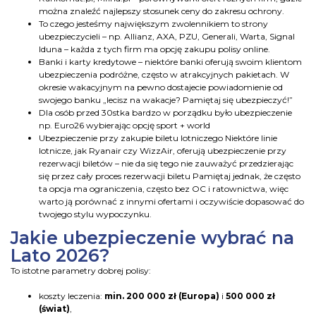
można znaleźć najlepszy stosunek ceny do zakresu ochrony.
To czego jesteśmy największym zwolennikiem to strony
ubezpieczycieli – np. Allianz, AXA, PZU, Generali, Warta, Signal
Iduna – każda z tych firm ma opcję zakupu polisy online.
Banki i karty kredytowe – niektóre banki oferują swoim klientom
ubezpieczenia podróżne, często w atrakcyjnych pakietach. W
okresie wakacyjnym na pewno dostajecie powiadomienie od
swojego banku „lecisz na wakacje? Pamiętaj się ubezpieczyć!”
Dla osób przed 30stka bardzo w porządku było ubezpieczenie
np. Euro26 wybierając opcję sport + world
Ubezpieczenie przy zakupie biletu lotniczego Niektóre linie
lotnicze, jak Ryanair czy WizzAir, oferują ubezpieczenie przy
rezerwacji biletów – nie da się tego nie zauważyć przedzierając
się przez cały proces rezerwacji biletu Pamiętaj jednak, że często
ta opcja ma ograniczenia, często bez OC i ratownictwa, więc
warto ją porównać z innymi ofertami i oczywiście dopasować do
twojego stylu wypoczynku.
Jakie ubezpieczenie wybrać na
Lato 2026?
To istotne parametry dobrej polisy:
koszty leczenia:
min. 200 000 zł (Europa)
i
500 000 zł
(świat)
,