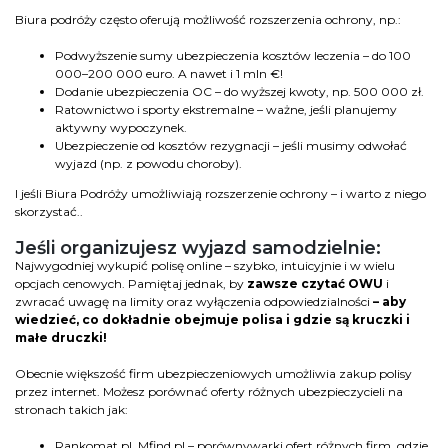
Biura podróży często oferują możliwość rozszerzenia ochrony, np.:
Podwyższenie sumy ubezpieczenia kosztów leczenia – do 100
000–200 000 euro. A nawet i 1 mln €!
Dodanie ubezpieczenia OC – do wyższej kwoty, np. 500 000 zł.
Ratownictwo i sporty ekstremalne – ważne, jeśli planujemy
aktywny wypoczynek.
Ubezpieczenie od kosztów rezygnacji – jeśli musimy odwołać
wyjazd (np. z powodu choroby).
I jeśli Biura Podróży umożliwiają rozszerzenie ochrony – i warto z niego
skorzystać..
Jeśli organizujesz wyjazd samodzielnie:
Najwygodniej wykupić polisę online – szybko, intuicyjnie i w wielu
opcjach cenowych. Pamiętaj jednak, by
zawsze czytać OWU
i
zwracać uwagę na limity oraz wyłączenia odpowiedzialności
– aby
wiedzieć, co dokładnie obejmuje polisa i gdzie są kruczki i
małe druczki!
Obecnie większość firm ubezpieczeniowych umożliwia zakup polisy
przez internet. Możesz porównać oferty różnych ubezpieczycieli na
stronach takich jak:
Rankomat.pl, Mfind.pl – porównywarki ofert różnych firm, gdzie