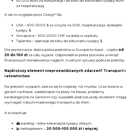
50–200 euro za konsultację i od kilku do kilkunastu tysięcy euro
za hospitalizację.
A jak to wygląda poza Grecją? Np.
USA – 500–3000 $ za wizytę na SOR, hospitalizacja: dziesiątki
tysięcy $.
Szwajcaria – 500–2000 CHF za dobę w szpitalu.
Tajlandia – operacje od kilku do kilkunastu tysięcy $.
Dla porównania: dobra polisa podróżna w Europie to koszt… często
od
20 do 100 zł
za cały wyjazd. Odpowiednia polisa pozwala uniknąć
finansowych konsekwencji nagłych, trudnych sytuacji podczas podróży.
Najdroższy element nieprzewidzianych zdarzeń? Transport i
ratownictwo
Na greckich wyspach zdarza się to częściej, niż myślisz. Uraz kolana w
górach na Krecie, zasłabnięcie na plaży na Naxos, problemy
kardiologiczne na Santorini czy wypadek podczas jazdy skuterem mogą
wymagać natychmiastowego transportu do Aten.
A to kosztuje:
🚑
karetką – kilka–kilkanaście tysięcy złotych,
🚁
helikopterem –
20 000–100 000 zł i więcej
,