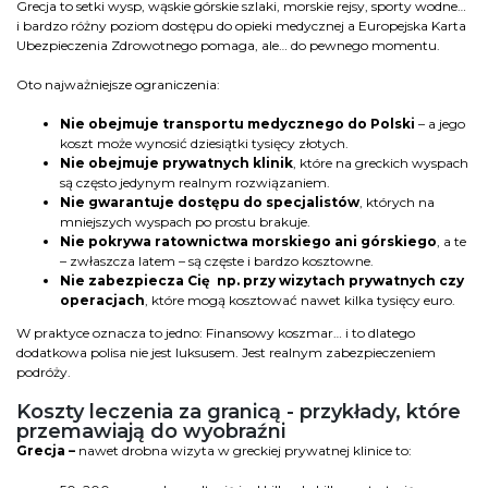
Grecja to setki wysp, wąskie górskie szlaki, morskie rejsy, sporty wodne…
i bardzo różny poziom dostępu do opieki medycznej a Europejska Karta
Ubezpieczenia Zdrowotnego pomaga, ale… do pewnego momentu.
Oto najważniejsze ograniczenia:
Nie obejmuje transportu medycznego do Polski
– a jego
koszt może wynosić dziesiątki tysięcy złotych.
Nie obejmuje prywatnych klinik
, które na greckich wyspach
są często jedynym realnym rozwiązaniem.
Nie gwarantuje dostępu do specjalistów
, których na
mniejszych wyspach po prostu brakuje.
Nie pokrywa ratownictwa morskiego ani górskiego
, a te
– zwłaszcza latem – są częste i bardzo kosztowne.
Nie zabezpiecza Cię
np. przy wizytach prywatnych czy
operacjach
, które mogą kosztować nawet kilka tysięcy euro.
W praktyce oznacza to jedno: Finansowy koszmar… i to dlatego
dodatkowa polisa nie jest luksusem. Jest realnym zabezpieczeniem
podróży.
Koszty leczenia za granicą - przykłady, które
przemawiają do wyobraźni
Grecja –
nawet drobna wizyta w greckiej prywatnej klinice to: