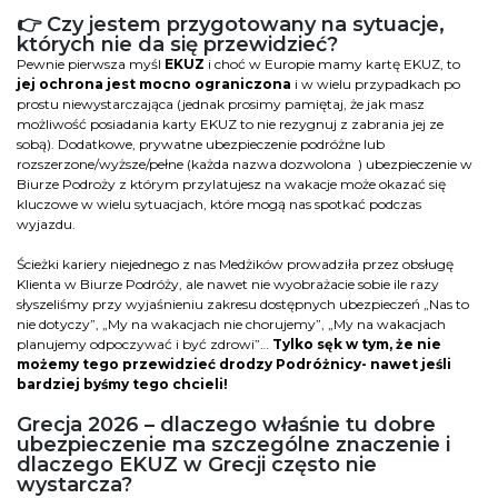
👉 Czy jestem przygotowany na sytuacje,
których nie da się przewidzieć?
Pewnie pierwsza myśl
EKUZ
i choć w Europie mamy kartę EKUZ, to
jej ochrona jest mocno ograniczona
i w wielu przypadkach po
prostu niewystarczająca (jednak prosimy pamiętaj, że jak masz
możliwość posiadania karty EKUZ to nie rezygnuj z zabrania jej ze
sobą). Dodatkowe, prywatne ubezpieczenie podróżne lub
rozszerzone/wyższe/pełne (każda nazwa dozwolona
) ubezpieczenie w
Biurze Podroży z którym przylatujesz na wakacje może okazać się
kluczowe w wielu sytuacjach, które mogą nas spotkać podczas
wyjazdu.
Ścieżki kariery niejednego z nas Medżików prowadziła przez obsługę
Klienta w Biurze Podróży, ale nawet nie wyobrażacie sobie ile razy
słyszeliśmy przy wyjaśnieniu zakresu dostępnych ubezpieczeń „Nas to
nie dotyczy”, „My na wakacjach nie chorujemy”, „My na wakacjach
planujemy odpoczywać i być zdrowi”…
Tylko sęk w tym, że nie
możemy tego przewidzieć drodzy Podróżnicy- nawet jeśli
bardziej byśmy tego chcieli!
Grecja 2026 – dlaczego właśnie tu dobre
ubezpieczenie ma szczególne znaczenie i
dlaczego EKUZ w Grecji często nie
wystarcza?