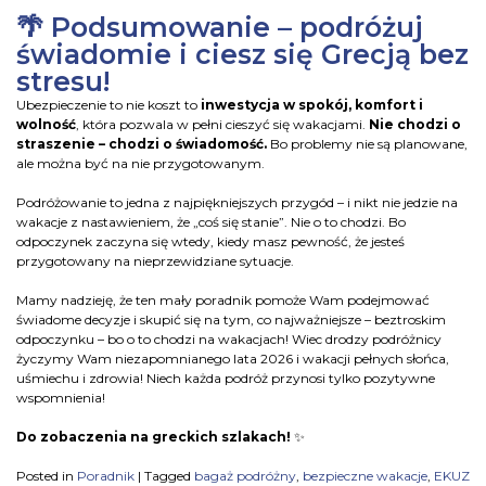
🌴 Podsumowanie – podróżuj
świadomie i ciesz się Grecją bez
stresu!
Ubezpieczenie to nie koszt to
inwestycja w spokój, komfort i
wolność
, która pozwala w pełni cieszyć się wakacjami.
Nie chodzi o
straszenie – chodzi o świadomość.
Bo problemy nie są planowane,
ale można być na nie przygotowanym.
Podróżowanie to jedna z najpiękniejszych przygód – i nikt nie jedzie na
wakacje z nastawieniem, że „coś się stanie”. Nie o to chodzi. Bo
odpoczynek zaczyna się wtedy, kiedy masz pewność, że jesteś
przygotowany na nieprzewidziane sytuacje.
Mamy nadzieję, że ten mały poradnik pomoże Wam podejmować
świadome decyzje i skupić się na tym, co najważniejsze – beztroskim
odpoczynku – bo o to chodzi na wakacjach! Wiec drodzy podróżnicy
życzymy Wam niezapomnianego lata 2026 i wakacji pełnych słońca,
uśmiechu i zdrowia! Niech każda podróż przynosi tylko pozytywne
wspomnienia!
Do zobaczenia na greckich szlakach!
✨
Posted in
Poradnik
|
Tagged
bagaż podróżny
,
bezpieczne wakacje
,
EKUZ