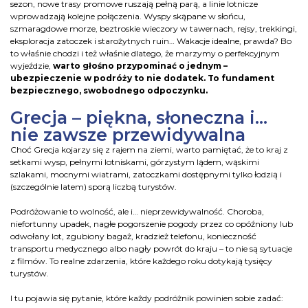
sezon, nowe trasy promowe ruszają pełną parą, a linie lotnicze
wprowadzają kolejne połączenia. Wyspy skąpane w słońcu,
szmaragdowe morze, beztroskie wieczory w tawernach, rejsy, trekkingi,
eksploracja zatoczek i starożytnych ruin… Wakacje idealne, prawda?
Bo
to właśnie chodzi
i też właśnie dlatego, że marzymy o perfekcyjnym
wyjeździe,
warto głośno przypominać o jednym –
ubezpieczenie w podróży to nie dodatek. To fundament
bezpiecznego, swobodnego odpoczynku.
Grecja – piękna, słoneczna i…
nie zawsze przewidywalna
Choć Grecja kojarzy się z rajem na ziemi, warto pamiętać, że to kraj z
setkami wysp, pełnymi lotniskami, górzystym lądem, wąskimi
szlakami, mocnymi wiatrami, zatoczkami dostępnymi tylko łodzią i
(szczególnie latem) sporą liczbą turystów.
Podróżowanie to wolność, ale i… nieprzewidywalność. Choroba,
niefortunny upadek, nagłe pogorszenie pogody przez co opóźniony lub
odwołany lot, zgubiony bagaż, kradzież telefonu, konieczność
transportu medycznego albo nagły powrót do kraju – to nie są sytuacje
z filmów. To realne zdarzenia, które każdego roku dotykają tysięcy
turystów.
I tu pojawia się pytanie, które każdy podróżnik powinien sobie zadać: