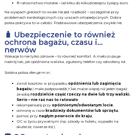
⛵
ratownictwo morskie – od kilku do kilkudziesięciu tysięcy euro.
Na wyspach greckich to wcale nie jest rzadkość – szczególnie przy
problemach kardiologicznych czy urazach ortopedycznych. Dobra
polisa pokrywa to w całości. Podstawowe ubezpieczenia zwykle nie.
🧳 Ubezpieczenie to również
ochrona bagażu, czasu i…
nerwów
Wakacje to nie tylko zdrowie – to również komfort. A mało co psuje
nastrój tak, jak opóźniona walizka, zgubiony telefon czy odwołany lot.
Solidna polisa oferuje m.in.:
zwrot kosztów w przypadku
opóźnienia lub zaginięcia
bagażu
( mała podpowiedź
👉
Jak macie więcej niż jeden bagaż
ze sobą
rozdzielcie część rzeczy na dwie lub trzy walizki.
Serio – nie raz nas to ratowało
rekompensatę przy
opóźnionym/odwołanym locie
,
ochronę w razie
kradzieży dokumentów lub sprzętu
,
pomoc przy
nagłym powrocie do kraju
,
OC w życiu prywatnym (np. szkody w hotelu, wypadki na
skuterze, rowerze itd.).