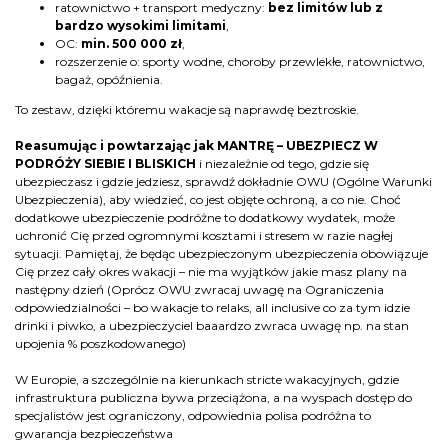
ratownictwo + transport medyczny:
bez limitów lub z
bardzo wysokimi limitami
,
OC:
min. 500 000 zł
,
rozszerzenie o: sporty wodne, choroby przewlekłe, ratownictwo,
bagaż, opóźnienia.
To zestaw, dzięki któremu wakacje są naprawdę beztroskie.
Reasumując i powtarzając jak MANTRĘ – UBEZPIECZ W
PODRÓŻY SIEBIE I BLISKICH
i niezależnie od tego, gdzie się
ubezpieczasz i gdzie jedziesz, sprawdź dokładnie OWU (Ogólne Warunki
Ubezpieczenia), aby wiedzieć, co jest objęte ochroną, a co nie. Choć
dodatkowe ubezpieczenie podróżne to dodatkowy wydatek, może
uchronić Cię przed ogromnymi kosztami i stresem w razie nagłej
sytuacji. Pamiętaj, że będąc ubezpieczonym ubezpieczenia obowiązuje
Cię przez cały okres wakacji – nie ma wyjątków jakie masz plany na
następny dzień (Oprócz OWU zwracaj uwagę na Ograniczenia
odpowiedzialności – bo wakacje to relaks, all inclusive co za tym idzie
drinki i piwko, a ubezpieczyciel baaardzo zwraca uwagę np. na stan
upojenia % poszkodowanego)
W Europie, a szczególnie na kierunkach stricte wakacyjnych, gdzie
infrastruktura publiczna bywa przeciążona, a na wyspach dostęp do
specjalistów jest ograniczony, odpowiednia polisa podróżna to
gwarancja bezpieczeństwa