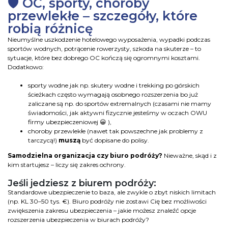
🛡️ OC, sporty, choroby
przewlekłe – szczegóły, które
robią różnicę
Nieumyślne uszkodzenie hotelowego wyposażenia, wypadki podczas
sportów wodnych, potrącenie rowerzysty, szkoda na skuterze – to
sytuacje, które bez dobrego OC kończą się ogromnymi kosztami.
Dodatkowo:
sporty wodne jak np. skutery wodne i trekking po górskich
ścieżkach często wymagają osobnego rozszerzenia bo już
zaliczane są np. do sportów extremalnych (czasami nie mamy
świadomości, jak aktywni fizycznie jesteśmy w oczach OWU
firmy ubezpieczeniowej 😀 ),
choroby przewlekłe (nawet tak powszechne jak problemy z
tarczycą!)
muszą
być dopisane do polisy.
Samodzielna organizacja czy biuro podróży?
Nieważne, skąd i z
kim startujesz – liczy się zakres ochrony.
Jeśli jedziesz z biurem podróży:
Standardowe ubezpieczenie to baza, ale zwykle o zbyt niskich limitach
(np. KL 30–50 tys. €). Biuro podróży nie zostawi Cię bez możliwości
zwiększenia zakresu ubezpieczenia – jakie możesz znaleźć opcje
rozszerzenia ubezpieczenia w biurach podróży?