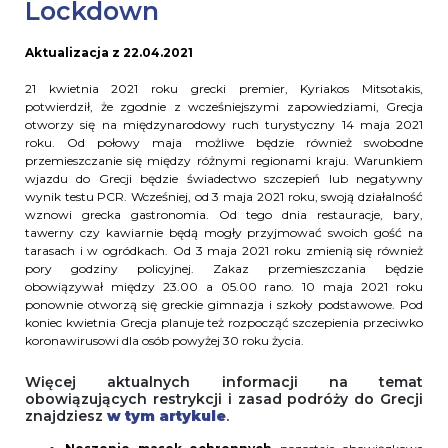
Lockdown
Aktualizacja z 22.04.2021
21 kwietnia 2021 roku grecki premier, Kyriakos Mitsotakis,
potwierdził, że zgodnie z wcześniejszymi zapowiedziami, Grecja
otworzy się na międzynarodowy ruch turystyczny 14 maja 2021
roku. Od połowy maja możliwe będzie również swobodne
przemieszczanie się między różnymi regionami kraju. Warunkiem
wjazdu do Grecji będzie świadectwo szczepień lub negatywny
wynik testu PCR. Wcześniej, od 3 maja 2021 roku, swoją działalność
wznowi grecka gastronomia. Od tego dnia restauracje, bary,
tawerny czy kawiarnie będą mogły przyjmować swoich gość na
tarasach i w ogródkach. Od 3 maja 2021 roku zmienią się również
pory godziny policyjnej. Zakaz przemieszczania będzie
obowiązywał między 23.00 a 05.00 rano. 10 maja 2021 roku
ponownie otworzą się greckie gimnazja i szkoły podstawowe. Pod
koniec kwietnia Grecja planuje też rozpocząć szczepienia przeciwko
koronawirusowi dla osób powyżej 30 roku życia.
Więcej aktualnych informacji na temat
obowiązujących restrykcji i zasad podróży do Grecji
znajdziesz
w tym artykule
.