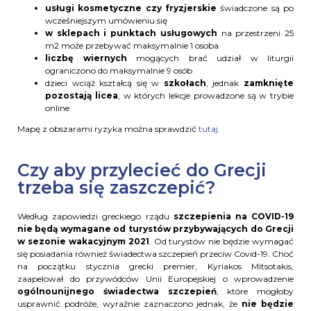
usługi kosmetyczne czy fryzjerskie
świadczone są po
wcześniejszym umówieniu się
w sklepach i punktach usługowych
na przestrzeni 25
m2 może przebywać maksymalnie 1 osoba
liczbę wiernych
mogących brać udział w liturgii
ograniczono do maksymalnie 9 osób
dzieci wciąż kształcą się w
szkołach
, jednak
zamknięte
pozostają licea
, w których lekcje prowadzone są w trybie
online
Mapę z obszarami ryzyka można sprawdzić
tutaj.
Czy aby przylecieć do Grecji
trzeba się zaszczepić?
Według zapowiedzi greckiego rządu
szczepienia na COVID-19
nie będą wymagane od turystów przybywających do Grecji
w sezonie wakacyjnym 2021
. Od turystów nie będzie wymagać
się posiadania również świadectwa szczepień przeciw Covid-19. Choć
na początku stycznia grecki premier, Kyriakos Mitsotakis,
zaapelował do przywódców Unii Europejskiej o wprowadzenie
ogólnounijnego świadectwa szczepień
, które mogłoby
usprawnić podróże, wyraźnie zaznaczono jednak, że
nie będzie