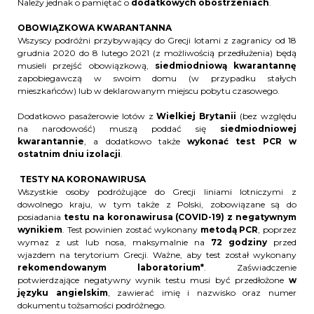
Należy jednak o pamiętać o
dodatkowych obostrzeniach
.
OBOWIĄZKOWA KWARANTANNA
Wszyscy podróżni przybywający do Grecji lotami z zagranicy od 18
grudnia 2020 do 8 lutego 2021 (z możliwością przedłużenia) będą
musieli przejść obowiązkową,
siedmiodniową kwarantannę
zapobiegawczą w swoim domu (w przypadku stałych
mieszkańców) lub w deklarowanym miejscu pobytu czasowego.
Dodatkowo pasażerowie lotów z
Wielkiej Brytanii
(bez względu
na narodowość) muszą poddać się
siedmiodniowej
kwarantannie
, a dodatkowo także
wykonać test PCR w
ostatnim dniu izolacji
.
TESTY NA KORONAWIRUSA
Wszystkie osoby podróżujące do Grecji liniami lotniczymi z
dowolnego kraju, w tym także z Polski, zobowiązane są do
posiadania
testu na koronawirusa (COVID-19) z negatywnym
wynikiem
. Test powinien zostać wykonany
metodą PCR
, poprzez
wymaz z ust lub nosa, maksymalnie na
72 godziny
przed
wjazdem na terytorium Grecji. Ważne, aby test został wykonany
rekomendowanym laboratorium*
. Zaświadczenie
potwierdzające negatywny wynik testu musi być przedłożone
w
języku angielskim
, zawierać imię i nazwisko oraz numer
dokumentu tożsamości podróżnego.