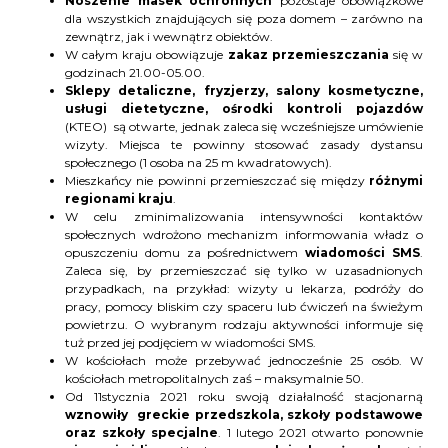
Noszenie masek ochronnych
pozostaje obowiązkowe
dla wszystkich znajdujących się poza domem – zarówno na
zewnątrz, jak i wewnątrz obiektów.
W całym kraju obowiązuje
zakaz przemieszczania
się w
godzinach 21.00-05.00.
Sklepy detaliczne, fryzjerzy, salony kosmetyczne,
usługi dietetyczne, ośrodki kontroli pojazdów
(KTEO) są otwarte, jednak zaleca się wcześniejsze umówienie
wizyty. Miejsca te powinny stosować zasady dystansu
społecznego (1 osoba na 25 m kwadratowych).
Mieszkańcy nie powinni przemieszczać się między
różnymi
regionami kraju
.
W celu zminimalizowania intensywności kontaktów
społecznych wdrożono mechanizm informowania władz o
opuszczeniu domu za pośrednictwem
wiadomości SMS
.
Zaleca się, by przemieszczać się tylko w uzasadnionych
przypadkach, na przykład: wizyty u lekarza, podróży do
pracy, pomocy bliskim czy spaceru lub ćwiczeń na świeżym
powietrzu. O wybranym rodzaju aktywności informuje się
tuż przed jej podjęciem w wiadomości SMS.
W kościołach może przebywać jednocześnie 25 osób. W
kościołach metropolitalnych zaś – maksymalnie 50.
Od 11stycznia 2021 roku swoją działalność stacjonarną
wznowiły greckie przedszkola, szkoły podstawowe
oraz szkoły specjalne
. 1 lutego 2021 otwarto ponownie