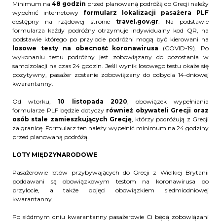
Minimum na
48 godzin
przed planowaną podróżą do Grecji należy
wypełnić internetowy
formularz lokalizacji pasażera PLF
dostępny na rządowej stronie
travel.gov.gr
. Na podstawie
formularza każdy podróżny otrzymuje indywidualny kod QR, na
podstawie którego po przylocie podróżni mogą być kierowani na
losowe testy na obecność koronawirusa
(COVID-19). Po
wykonaniu testu podróżny jest zobowiązany do pozostania w
samoizolacji na czas 24 godzin. Jeśli wynik losowego testu okaże się
pozytywny, pasażer zostanie zobowiązany do odbycia 14-dniowej
kwarantanny.
Od wtorku,
10 listopada 2020
, obowiązek wypełniania
formularze PLF będzie dotyczy
również obywateli Grecji oraz
osób stale zamieszkujących Grecję
, którzy podróżują z Grecji
za granicę. Formularz ten należy wypełnić minimum na 24 godziny
przed planowaną podróżą.
LOTY MIĘDZYNARODOWE
Pasażerowie lotów przybywających do Grecji z Wielkiej Brytanii
poddawani są obowiązkowym testom na koronawirusa po
przylocie, a także objęci obowiązkiem siedmiodniowej
kwarantanny.
Po siódmym dniu kwarantanny pasażerowie Ci będą zobowiązani