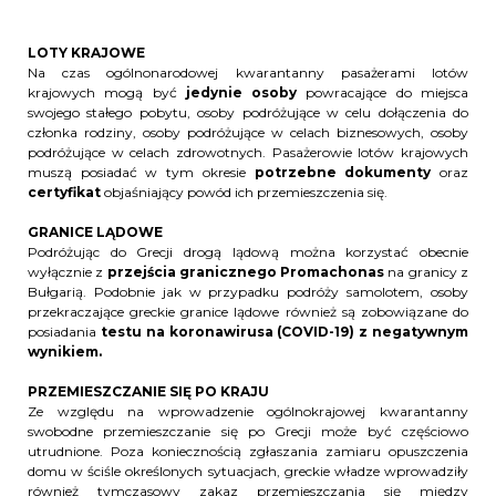
LOTY KRAJOWE
Na czas ogólnonarodowej kwarantanny pasażerami lotów
krajowych mogą być
jedynie osoby
powracające do miejsca
swojego stałego pobytu, osoby podróżujące w celu dołączenia do
członka rodziny, osoby podróżujące w celach biznesowych, osoby
podróżujące w celach zdrowotnych. Pasażerowie lotów krajowych
muszą posiadać w tym okresie
potrzebne dokumenty
oraz
certyfikat
objaśniający powód ich przemieszczenia się.
GRANICE LĄDOWE
Podróżując do Grecji drogą lądową można korzystać obecnie
wyłącznie z
przejścia granicznego Promachonas
na granicy z
Bułgarią. Podobnie jak w przypadku podróży samolotem, osoby
przekraczające greckie granice lądowe również są zobowiązane do
posiadania
testu na koronawirusa (COVID-19) z negatywnym
wynikiem.
PRZEMIESZCZANIE SIĘ PO KRAJU
Ze względu na wprowadzenie ogólnokrajowej kwarantanny
swobodne przemieszczanie się po Grecji może być częściowo
utrudnione. Poza koniecznością zgłaszania zamiaru opuszczenia
domu w ściśle określonych sytuacjach, greckie władze wprowadziły
również tymczasowy zakaz przemieszczania się między