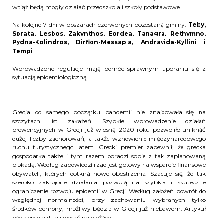
wciąż będą mogły działać przedszkola i szkoły podstawowe.
Na kolejne 7 dni w obszarach czerwonych pozostaną gminy:
Teby,
Sprata, Lesbos, Zakynthos, Eordea, Tanagra, Rethymno,
Pydna-Kolindros, Dirfion-Messapia, Andravida-Kyllini i
Tempi
.
Wprowadzone regulacje mają pomóc sprawnym uporaniu się z
sytuacją epidemiologiczną.
_________
Grecja od samego początku pandemii nie znajdowała się na
szczytach list zakażeń. Szybkie wprowadzenie działań
prewencyjnych w Grecji już wiosną 2020 roku pozwoliło uniknąć
dużej liczby zachorowań, a także wznowienie międzynarodowego
ruchu turystycznego latem. Grecki premier zapewnił, że grecka
gospodarka także i tym razem poradzi sobie z tak zaplanowaną
blokadą. Według zapowiedzi rząd jest gotowy na wsparcie finansowe
obywateli, których dotkną nowe obostrzenia. Szacuje się, że tak
szeroko zakrojone działania pozwolą na szybkie i skuteczne
ograniczenie rozwoju epidemii w Grecji. Według założeń powrót do
względnej normalności, przy zachowaniu wybranych tylko
środków ochrony, możliwy będzie w Grecji już niebawem. Artykuł
będziemy aktualizować na bieżąco.