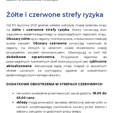
Żółte i czerwone strefy ryzyka
Od 30 stycznia 2021 greckie władze wdrożyły mapę podziału kraju
na
żółte i czerwone strefy ryzyka
. Kolory oznaczają stan
zagrożenia epidemiologicznego w poszczególnych regionach kraju.
Obszary żółte
są to regiony monitorowane, o stosunkowo niedużej
liczbie zakażeń.
Obszary czerwone
oznaczają natomiast te
regiony, na których w ostatnim czasie stwierdzono więcej
przypadków zarażeń koronawirusem. Obowiązują w nich też
dodatkowe ograniczenia
. Przypisanie regionów do
poszczególnych konkretnych stref kolorystycznych jest
cyklicznie
aktualizowane
. Aktualizacje będą miały miejsce w dowolnym
okresie uznanym za wymagany zgodnie ze wskaźnikami
epidemiologicznymi danego obszaru.
DODATKOWE OBOSTRZENIA W STREFACH CZEROWNYCH
nie wolno swobodnie przemieszczać się od godziny
18.00 do
05.00 rano
sklepy
mogą prowadzić sprzedaż detaliczną, jednak tylko w
ramach wcześniejszego zamówienia towaru przez klienta i
odbioru zakupów w godzinach pracy sklepu