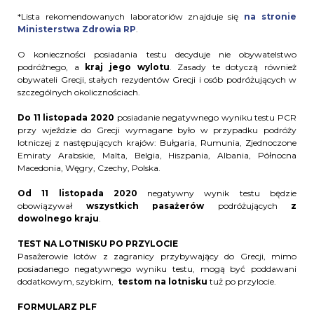
*Lista rekomendowanych laboratoriów znajduje się
na stronie
Ministerstwa Zdrowia RP
.
O konieczności posiadania testu decyduje nie obywatelstwo
podróżnego, a
kraj jego wylotu
. Zasady te dotyczą również
obywateli Grecji, stałych rezydentów Grecji i osób podróżujących w
szczególnych okolicznościach.
Do 11 listopada 2020
posiadanie negatywnego wyniku testu PCR
przy wjeździe do Grecji wymagane było w przypadku podróży
lotniczej z następujących krajów: Bułgaria, Rumunia, Zjednoczone
Emiraty Arabskie, Malta, Belgia, Hiszpania, Albania, Północna
Macedonia, Węgry, Czechy, Polska.
Od 11 listopada 2020
negatywny wynik testu będzie
obowiązywał
wszystkich pasażerów
podróżujących
z
dowolnego kraju
.
TEST NA LOTNISKU PO PRZYLOCIE
Pasażerowie lotów z zagranicy przybywający do Grecji, mimo
posiadanego negatywnego wyniku testu, mogą być poddawani
dodatkowym, szybkim,
testom na lotnisku
tuż po przylocie.
FORMULARZ PLF