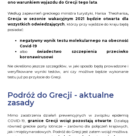
ono warunkiem wyjazdu do Grecji tego lata
.
Według zapewnień greckiego ministra turystyki, Harisa Theoharisa
,
Grecja w sezonie wakacyjnym 2021 będzie otwarta dla
wszystkich odwiedzających
, którzy przy wjeździe do kraju będą
posiadać:
negatywny wynik testu molekularnego na obecność
Covid-19
albo
świadectwo szczepienia przeciwko
koronawirusowi
Nie określono jeszcze szczegółów, w jaki sposób będą prowadzone i
weryfikowane wyniki testów, ani czy możliwe będzie wykonanie
testu już po przylocie do Grecji.
Podróż do Grecji - aktualne
zasady
Mimo zaostrzenia działań prewencyjnych w związku epidemią
COVID-19,
granice Grecji wciąż pozostają otwarte
. Działają
również greckie porty lotnicze – zarówno dla połączeń krajowych,
jak i międzynarodowych. Podróż do Grecji jest zatem wciąż możliwa.