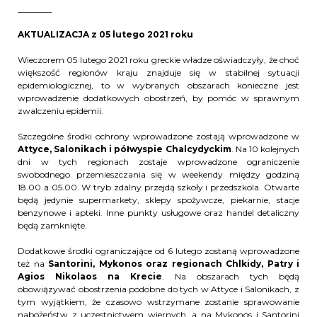
________
AKTUALIZACJA z 05 lutego 2021 roku
Wieczorem 05 lutego 2021 roku greckie władze oświadczyły, że choć
większość regionów kraju znajduje się w stabilnej sytuacji
epidemiologicznej, to w wybranych obszarach konieczne jest
wprowadzenie dodatkowych obostrzeń, by pomóc w sprawnym
zwalczeniu epidemii.
Szczególne środki ochrony wprowadzone zostają wprowadzone w
Attyce, Salonikach i półwyspie Chalcydyckim
. Na 10 kolejnych
dni w tych regionach zostaje wprowadzone ograniczenie
swobodnego przemieszczania się w weekendy między godziną
18.00 a 05.00. W tryb zdalny przejdą szkoły i przedszkola. Otwarte
będą jedynie supermarkety, sklepy spożywcze, piekarnie, stacje
benzynowe i apteki. Inne punkty usługowe oraz handel detaliczny
będą zamknięte.
Dodatkowe środki ograniczające od 6 lutego zostaną wprowadzone
też na
Santorini, Mykonos oraz regionach Chlkidy, Patry i
Agios Nikolaos na Krecie
. Na obszarach tych będą
obowiązywać obostrzenia podobne do tych w Attyce i Salonikach, z
tym wyjątkiem, że czasowo wstrzymane zostanie sprawowanie
nabożeństw z uczestnictwem wiernych, a na Mykonos i Santorini