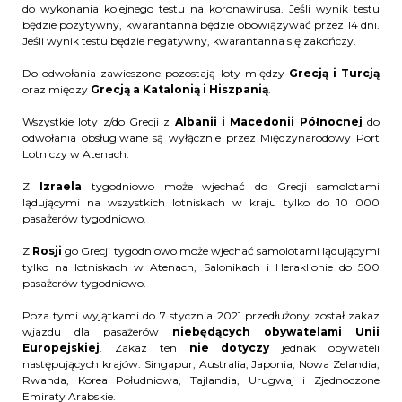
do wykonania kolejnego testu na koronawirusa. Jeśli wynik testu
będzie pozytywny, kwarantanna będzie obowiązywać przez 14 dni.
Jeśli wynik testu będzie negatywny, kwarantanna się zakończy.
Do odwołania zawieszone pozostają loty między
Grecją i Turcją
oraz między
Grecją a Katalonią i Hiszpanią
.
Wszystkie loty z/do Grecji z
Albanii i Macedonii Północnej
do
odwołania obsługiwane są wyłącznie przez Międzynarodowy Port
Lotniczy w Atenach.
Z
Izraela
tygodniowo może wjechać do Grecji samolotami
lądującymi na wszystkich lotniskach w kraju tylko do 10 000
pasażerów tygodniowo.
Z
Rosji
go Grecji tygodniowo może wjechać samolotami lądującymi
tylko na lotniskach w Atenach, Salonikach i Heraklionie do 500
pasażerów tygodniowo.
Poza tymi wyjątkami do 7 stycznia 2021 przedłużony został zakaz
wjazdu dla pasażerów
niebędących obywatelami Unii
Europejskiej
. Zakaz ten
nie dotyczy
jednak obywateli
następujących krajów: Singapur, Australia, Japonia, Nowa Zelandia,
Rwanda, Korea Południowa, Tajlandia, Urugwaj i Zjednoczone
Emiraty Arabskie.