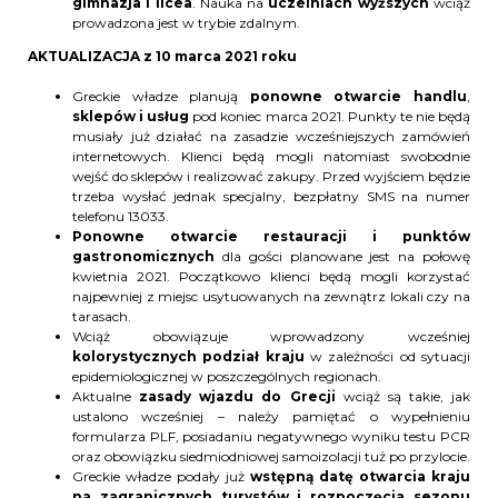
gimnazja i licea
. Nauka na
uczelniach wyższych
wciąż
prowadzona jest w trybie zdalnym.
AKTUALIZACJA z 10 marca 2021 roku
Greckie władze planują
ponowne otwarcie handlu
,
sklepów i usług
pod koniec marca 2021. Punkty te nie będą
musiały już działać na zasadzie wcześniejszych zamówień
internetowych. Klienci będą mogli natomiast swobodnie
wejść do sklepów i realizować zakupy. Przed wyjściem będzie
trzeba wysłać jednak specjalny, bezpłatny SMS na numer
telefonu 13033.
Ponowne
otwarcie restauracji i punktów
gastronomicznych
dla gości planowane jest na połowę
kwietnia 2021. Początkowo klienci będą mogli korzystać
najpewniej z miejsc usytuowanych na zewnątrz lokali czy na
tarasach.
Wciąż obowiązuje wprowadzony wcześniej
kolorystycznych podział kraju
w zależności od sytuacji
epidemiologicznej w poszczególnych regionach.
Aktualne
zasady wjazdu do Grecji
wciąż są takie, jak
ustalono wcześniej – należy pamiętać o wypełnieniu
formularza PLF, posiadaniu negatywnego wyniku testu PCR
oraz obowiązku siedmiodniowej samoizolacji tuż po przylocie.
Greckie władze podały już
wstępną datę otwarcia kraju
na zagranicznych turystów i rozpoczęcia sezonu