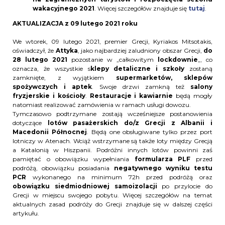
wakacyjnego 2021
. Więcej szczegółów znajduje się
tutaj
.
AKTUALIZACJA z 09 lutego 2021 roku
We wtorek, 09 lutego 2021, premier Grecji, Kyriakos Mitsotakis,
oświadczył, że
Attyka
, jako najbardziej zaludniony obszar Grecji,
do
28 lutego 2021
pozostanie w „całkowitym
lockdownie
„, co
oznacza, że wszystkie s
klepy detaliczne i szkoły
zostaną
zamknięte, z wyjątkiem
supermarketów, sklepów
spożywczych i aptek
. Swoje drzwi zamkną też
salony
fryzjerskie i kościoły
.
Restauracje i kawiarnie
będą mogły
natomiast realizować zamówienia w ramach usługi dowozu.
Tymczasowo podtrzymane zostają wcześniejsze postanowienia
dotyczące
lotów pasażerskich do/z Grecji z
Albanii i
Macedonii Północnej
. Będą one obsługiwane tylko przez port
lotniczy w Atenach. Wciąż wstrzymane są także loty między Grecją
a Katalonią w Hiszpanii. Podróżni innych lotów powinni zaś
pamiętać o obowiązku wypełniania
formularza PLF
przed
podróżą, obowiązku posiadania
negatywnego wyniku testu
PCR
wykonanego na minimum 72h przed podróżą oraz
obowiązku siedmiodniowej samoizolacji
po przylocie do
Grecji w miejscu swojego pobytu. Więcej szczegółów na temat
aktualnych zasad podróży do Grecji znajduje się w dalszej części
artykułu.