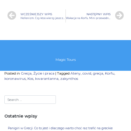
WCZEŚNIEJSZY WPIS
NASTĘPNY WPIS
Hellenizm. Czy ktoś wierzy jeszcze w Zeusa?
Wakacje na Korfu. Mini przewodnik po miejscowościach turystycznych.
Magic Tours
Posted in
Grecja
,
Życie i praca
|
Tagged
Ateny
,
covid
,
grecja
,
Korfu
,
koronawirus
,
Kos
,
kwarantanna
,
zakynthos
Ostatnie wpisy
Panigiri w Grecji. Co to jest i dlaczego warto choć raz trafić na greckie