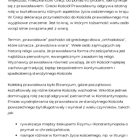
Większość mieszkańców Grecji, bo ponad 90 procent, identyfikuje
się z prawosławiem. Grecki Kościół Prawosławny odgrywa istotną
rolę w kształtowaniu różnych aspektów życia codziennego w kraju.
W Grecji deklaracja przynależności do Kościoła prawosławnego ma
wyjątkowe znaczenie. Jest to kraj, w którym tożsamość wielu osób
wciąż silnie związana jest z wiarą.
Termin „prawosławie” pochodzi od greckiego słowa „orthodoksia”,
które oznacza „prawdziwa wiara”. Wiele osób zajmujących się
historią religii uważa, że prawosławna forma chrześcijaństwa jest
najbliższa pierwotnym, ewangelicznym zasadom tej religii.
Wyznawcy prawosławia również uważają, że ich Kościół najlepiej
zachowuje tradycję, będąc bezpośrednim kontynuatorem i
spadkobiercą starożytnego Kościoła.
Kolebką prawosławia było Bizancjum, gdzie początkowo
kształtowały się różne lokalne Kościoły wschodnie. Wkrótce jednak
dominującą rolę zaczął odgrywać patriarchat w Konstantynopolu.
Proces wyodrębniania się prawosławia ze starożytnego Kościoła
powszechnego był długotrwały i wynikał z wielu czynników, takich
jak:
rywalizacja między biskupami Rzymu i Konstantynopola o
prymat w chrześcijaństwie,
rosnące różnice w formach życia kościelnego, np. w liturgii i