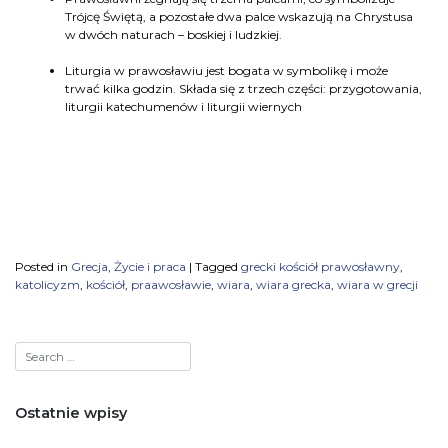
Trójcę Świętą, a pozostałe dwa palce wskazują na Chrystusa
w dwóch naturach – boskiej i ludzkiej.
Liturgia w prawosławiu jest bogata w symbolikę i może
trwać kilka godzin. Składa się z trzech części: przygotowania,
liturgii katechumenów i liturgii wiernych
Posted in
Grecja
,
Życie i praca
|
Tagged
grecki kościół prawosławny
,
katolicyzm
,
kościół
,
praawosławie
,
wiara
,
wiara grecka
,
wiara w grecji
Ostatnie wpisy