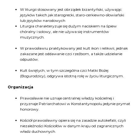
W liturgii stosowany jest obrządek bizantyński, używając
języków takich jak starogrecki, staro-cerkiewno-słowiański
lub języków narodowych
Liturgia charakteryzuje się dużym naciskiem na śpiew
chóralny i solowy, ale nie używa się instrumentów
muzycznych.
W prawosławiu praktykowany jest kult ikon i relikwii, jednak
zakazane jest oddawanie czci rzeźbom, a także udzielanie
odpustów.
Kult świętych, w tym szczególna czci Matki Bożej
(Bogurodzicy), odgrywa istotną rolę w życiu liturgicznym.
Organizacja
Prawosławie nie uznaje centralnej władzy kościelnej i
przyznaje Patriarchatowi w Konstantynopolu jedynie prymat
honorowy.
Kościół prawosławny opiera się na zasadzie autokefalii, czyli
niezależności Kościołów w danym kraju od zagranicznych
władz duchownych.