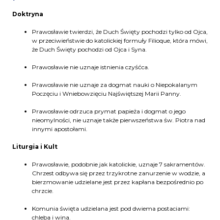
Doktryna
Prawosławie twierdzi, że Duch Święty pochodzi tylko od Ojca,
w przeciwieństwie do katolickiej formuły Filioque, która mówi,
że Duch Święty pochodzi od Ojca i Syna.
Prawosławie nie uznaje istnienia czyśćca.
Prawosławie nie uznaje za dogmat nauki o Niepokalanym
Poczęciu i Wniebowzięciu Najświętszej Marii Panny.
Prawosławie odrzuca prymat papieża i dogmat o jego
nieomylności, nie uznaje także pierwszeństwa św. Piotra nad
innymi apostołami.
Liturgia i Kult
Prawosławie, podobnie jak katolickie, uznaje 7 sakramentów.
Chrzest odbywa się przez trzykrotne zanurzenie w wodzie, a
bierzmowanie udzielane jest przez kapłana bezpośrednio po
chrzcie.
Komunia święta udzielana jest pod dwiema postaciami:
chleba i wina.