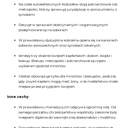
Na czele autokefalicznych Kościołów stoją patriarchowie lub
metropolici, którzy sprawują jurysdykcję w porozumieniu z
synodami.
Decyzje w sprawach doktrynalnych i organizacyjnych
podejmowane są na soborach.
W prawosławiu dyscyplina kościelna opiera się na kanonach
soborów powszechnych oraz synodach lokalnych.
Istnieją trzy stopnie święceń kapłańskich: diakon, ksiądz i
biskup. Biskupi, metropolici i patriarchowie są często
wybierani spośród mnichów.
Celibat obowiązuje tylko dla mnichów i biskupów, podczas
gdy zwykli kapłani mogą mieć żony, o ile małżeństwo miało
miejsce przed przyjęciem święceń.
Inne cechy
W prawosławiu monastycyzm odgrywa ogromną rolę. Od
samego początku chrześcijaństwa wspólnoty zakonne były
miejscem dążenia do wewnętrznej doskonałości i modlitwy.
Prawosławni żegnają się trzema palcami, co symbolizuje