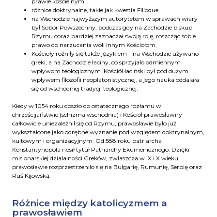
prawie kościelnym,
różnice doktrynalne, takie jak kwestia Filioque,
na Wschodzie najwyższym autorytetem w sprawach wiary
był Sobór Powszechny, podczas gdy na Zachodzie biskup
Rzymu coraz bardziej zaznaczał swoją rolę, roszcząc sobie
prawo do narzucania woli innym Kościołom,
Kościoły różniły się także językiem – na Wschodzie używano
greki, a na Zachodzie łaciny, co sprzyjało odmiennym
wpływom teologicznym. Kościół łaciński był pod dużym
wpływem filozofii neoplatonistycznej, a jego nauka oddalała
się od wschodniej tradycji teologicznej.
Kiedy w 1054 roku doszło do ostatecznego rozłamu w
chrześcijaństwie (schizma wschodnia) i Kościół prawosławny
całkowicie uniezależnił się od Rzymu, prawosławie było już
wykształcone jako odrębne wyznanie pod względem doktrynalnym,
kultowym i organizacyjnym. Od 588 roku patriarcha
Konstantynopola nosił tytuł Patriarchy Ekumenicznego. Dzięki
misjonarskiej działalności Greków, zwłaszcza w IX i X wieku,
prawosławie rozprzestrzeniło się na Bułgarię, Rumunię, Serbię oraz
Ruś Kijowską.
Różnice między katolicyzmem a
prawosławiem