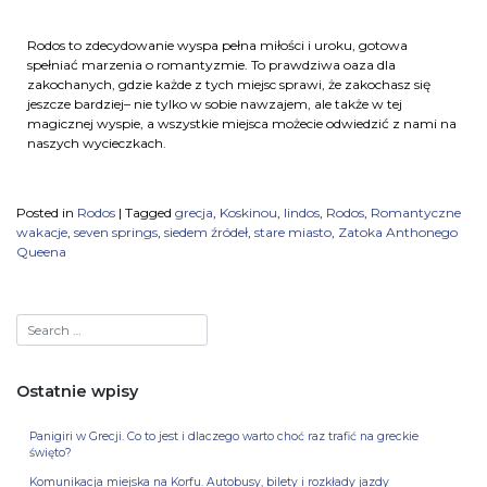
Rodos to zdecydowanie wyspa pełna miłości i uroku, gotowa
spełniać marzenia o romantyzmie. To prawdziwa oaza dla
zakochanych, gdzie każde z tych miejsc sprawi, że zakochasz się
jeszcze bardziej– nie tylko w sobie nawzajem, ale także w tej
magicznej wyspie, a wszystkie miejsca możecie odwiedzić z nami na
naszych wycieczkach.
Posted in
Rodos
|
Tagged
grecja
,
Koskinou
,
lindos
,
Rodos
,
Romantyczne
wakacje
,
seven springs
,
siedem źródeł
,
stare miasto
,
Zatoka Anthonego
Queena
Ostatnie wpisy
Panigiri w Grecji. Co to jest i dlaczego warto choć raz trafić na greckie
święto?
Komunikacja miejska na Korfu. Autobusy, bilety i rozkłady jazdy