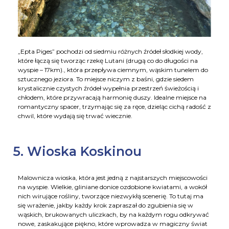
„Epta Piges” pochodzi od siedmiu różnych źródeł słodkiej wody,
które łączą się tworząc rzekę Lutani (drugą co do długości na
wyspie – 17km)., która przepływa ciemnym, wąskim tunelem do
sztucznego jeziora. To miejsce niczym z baśni, gdzie siedem
krystalicznie czystych źródeł wypełnia przestrzeń świeżością i
chłodem, które przywracają harmonię duszy. Idealne miejsce na
romantyczny spacer, trzymając się za ręce, dzieląc cichą radość z
chwil, które wydają się trwać wiecznie.
5. Wioska Koskinou
Malownicza wioska, która jest jedną z najstarszych miejscowości
na wyspie. Wielkie, gliniane donice ozdobione kwiatami, a wokół
nich wirujące rośliny, tworzące niezwykłą scenerię. To tutaj ma
się wrażenie, jakby każdy krok zapraszał do zgubienia się w
wąskich, brukowanych uliczkach, by na każdym rogu odkrywać
nowe, zaskakujące piękno, które wprowadza w magiczny świat