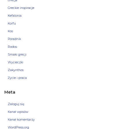
Grecja
Greckie inspiracje
Kefalonia
Korfu
Kos
Poradnik
Rodos
Smaki grecji
Wycieczki
Zakynthos
Życie i praca
Meta
Zaloguj się
Kanał wpisów
Kanał komentarzy
WordPress.org