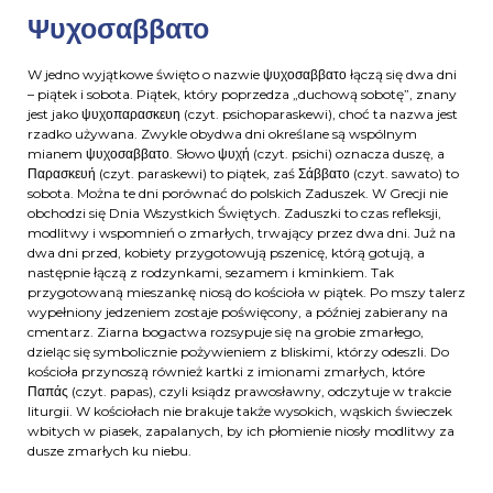
Ψυχοσαββατο
W jedno wyjątkowe święto o nazwie ψυχοσαββατο łączą się dwa dni
– piątek i sobota. Piątek, który poprzedza „duchową sobotę”, znany
jest jako ψυχοπαρασκευη (czyt. psichoparaskewi), choć ta nazwa jest
rzadko używana. Zwykle obydwa dni określane są wspólnym
mianem ψυχοσαββατο. Słowo ψυχή (czyt. psichi) oznacza duszę, a
Παρασκευή (czyt. paraskewi) to piątek, zaś Σάββατο (czyt. sawato) to
sobota. Można te dni porównać do polskich Zaduszek. W Grecji nie
obchodzi się Dnia Wszystkich Świętych. Zaduszki to czas refleksji,
modlitwy i wspomnień o zmarłych, trwający przez dwa dni. Już na
dwa dni przed, kobiety przygotowują pszenicę, którą gotują, a
następnie łączą z rodzynkami, sezamem i kminkiem. Tak
przygotowaną mieszankę niosą do kościoła w piątek. Po mszy talerz
wypełniony jedzeniem zostaje poświęcony, a później zabierany na
cmentarz. Ziarna bogactwa rozsypuje się na grobie zmarłego,
dzieląc się symbolicznie pożywieniem z bliskimi, którzy odeszli. Do
kościoła przynoszą również kartki z imionami zmarłych, które
Παπάς (czyt. papas), czyli ksiądz prawosławny, odczytuje w trakcie
liturgii. W kościołach nie brakuje także wysokich, wąskich świeczek
wbitych w piasek, zapalanych, by ich płomienie niosły modlitwy za
dusze zmarłych ku niebu.