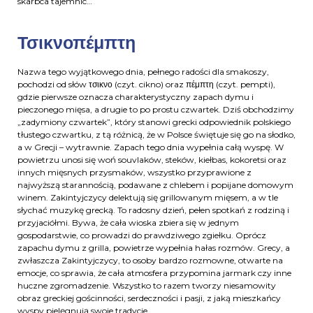
skarbca tajemnic…
Τσικνοπέμπτη
Nazwa tego wyjątkowego dnia, pełnego radości dla smakoszy,
pochodzi od słów τσικνο (czyt. cikno) oraz πέμπτη (czyt. pempti),
gdzie pierwsze oznacza charakterystyczny zapach dymu i
pieczonego mięsa, a drugie to po prostu czwartek. Dziś obchodzimy
„zadymiony czwartek”, który stanowi grecki odpowiednik polskiego
tłustego czwartku, z tą różnicą, że w Polsce świętuje się go na słodko,
a w Grecji – wytrawnie. Zapach tego dnia wypełnia całą wyspę. W
powietrzu unosi się woń souvlaków, steków, kiełbas, kokoretsi oraz
innych mięsnych przysmaków, wszystko przyprawione z
najwyższą starannością, podawane z chlebem i popijane domowym
winem. Zakintyjczycy delektują się grillowanym mięsem, a w tle
słychać muzykę grecką. To radosny dzień, pełen spotkań z rodziną i
przyjaciółmi. Bywa, że cała wioska zbiera się w jednym
gospodarstwie, co prowadzi do prawdziwego zgiełku. Oprócz
zapachu dymu z grilla, powietrze wypełnia hałas rozmów. Grecy, a
zwłaszcza Zakintyjczycy, to osoby bardzo rozmowne, otwarte na
emocje, co sprawia, że cała atmosfera przypomina jarmark czy inne
huczne zgromadzenie. Wszystko to razem tworzy niesamowity
obraz greckiej gościnności, serdeczności i pasji, z jaką mieszkańcy
wyspy pielęgnują swoje tradycje.