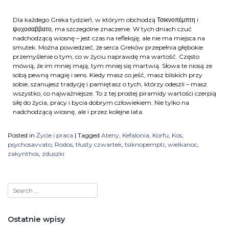
Dla każdego Greka tydzień, w którym obchodzą Τσικνοπέμπτη i
ψυχοσαββατο, ma szczególne znaczenie. W tych dniach czuć
nadchodzącą wiosnę – jest czas na refleksję, ale nie ma miejsca na
smutek. Można powiedzieć, że serca Greków przepełnia głębokie
przemyślenie o tym, co w życiu naprawdę ma wartość. Często
mówią, że im mniej mają, tym mniej się martwią. Słowa te niosą ze
sobą pewną magię i sens. Kiedy masz co jeść, masz bliskich przy
sobie, szanujesz tradycję i pamiętasz o tych, którzy odeszli – masz
wszystko, co najważniejsze. To z tej prostej piramidy wartości czerpią
siłę do życia, pracy i bycia dobrym człowiekiem. Nie tylko na
nadchodzącą wiosnę, ale i przez kolejne lata.
Posted in
Życie i praca
|
Tagged
Ateny
,
Kefalonia
,
Korfu
,
Kos
,
psychosavvato
,
Rodos
,
tłusty czwartek
,
tsiknopempti
,
wielkanoc
,
zakynthos
,
zduszki
Ostatnie wpisy