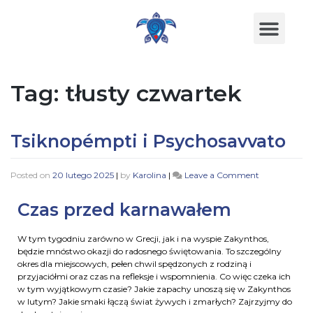
Tag:
tłusty czwartek
Tsiknopémpti i Psychosavvato
Posted on
20 lutego 2025
|
by
Karolina
|
Leave a Comment
Czas przed karnawałem
W tym tygodniu zarówno w Grecji, jak i na wyspie Zakynthos,
będzie mnóstwo okazji do radosnego świętowania. To szczególny
okres dla miejscowych, pełen chwil spędzonych z rodziną i
przyjaciółmi oraz czas na refleksje i wspomnienia. Co więc czeka ich
w tym wyjątkowym czasie? Jakie zapachy unoszą się w Zakynthos
w lutym? Jakie smaki łączą świat żywych i zmarłych? Zajrzyjmy do