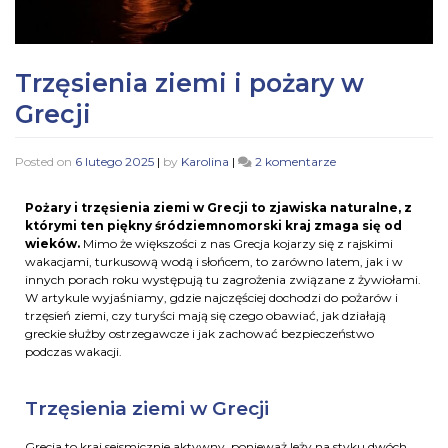
Trzęsienia ziemi i pożary w
Grecji
Posted on
6 lutego 2025
|
by
Karolina
|
2 komentarze
Pożary i trzęsienia ziemi w Grecji to zjawiska naturalne, z
którymi ten piękny śródziemnomorski kraj zmaga się od
wieków.
Mimo że większości z nas Grecja kojarzy się z rajskimi
wakacjami, turkusową wodą i słońcem, to zarówno latem, jak i w
innych porach roku występują tu zagrożenia związane z żywiołami.
W artykule wyjaśniamy, gdzie najczęściej dochodzi do pożarów i
trzęsień ziemi, czy turyści mają się czego obawiać, jak działają
greckie służby ostrzegawcze i jak zachować bezpieczeństwo
podczas wakacji.
Trzęsienia ziemi w Grecji
Grecja to kraj sejsmicznie aktywny, ponieważ leży na styku dwóch