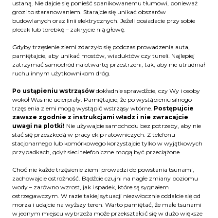
ustaną. Nie dajcie się ponieść spanikowanemu tłumowi, ponieważ
grozi to staranowaniem. Starajcie się unikać obszarów
budowlanych oraz linii elektrycznych. Jeżeli posiadacie przy sobie
plecak lub torebkę – zakryjcie nią głowę.
Gdyby trzęsienie ziemi zdarzyło się podczas prowadzenia auta,
pamiętajcie, aby unikać mostów, wiaduktów czy tuneli. Najlepiej
zatrzymać samochód na otwartej przestrzeni, tak, aby nie utrudniał
ruchu innym użytkownikom dróg.
Po ustąpieniu wstrząsów
dokładnie sprawdźcie, czy Wy i osoby
wokół Was nie ucierpiały. Pamiętajcie, że po wystąpieniu silnego
trzęsienia ziemi mogą wystąpić wstrząsy wtórne.
Postępujcie
zawsze zgodnie z instrukcjami władz i nie zwracajcie
uwagi na plotki!
Nie używajcie samochodu bez potrzeby, aby nie
stać się przeszkodą w pracy ekip ratowniczych. Z telefonu
stacjonarnego lub komórkowego korzystajcie tylko w wyjątkowych
przypadkach, gdyż sieci telefoniczne mogą być przeciążone.
Choć nie każde trzęsienie ziemi prowadzi do powstania tsunami,
zachowajcie ostrożność. Bądźcie czujni na nagłe zmiany poziomu
wody – zarówno wzrost, jak i spadek, które są sygnałem
ostrzegawczym. W razie takiej sytuacji niezwłocznie oddalcie się od
morza i udajcie na wyższy teren. Warto pamiętać, że małe tsunami
w jednym miejscu wybrzeża może przekształcić się w dużo większe