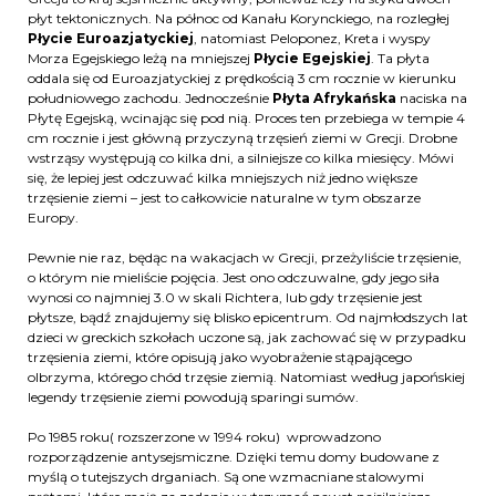
płyt tektonicznych. Na północ od Kanału Korynckiego, na rozległej
Płycie Euroazjatyckiej
, natomiast Peloponez, Kreta i wyspy
Morza Egejskiego leżą na mniejszej
Płycie Egejskiej
. Ta płyta
oddala się od Euroazjatyckiej z prędkością 3 cm rocznie w kierunku
południowego zachodu. Jednocześnie
Płyta Afrykańska
naciska na
Płytę Egejską, wcinając się pod nią. Proces ten przebiega w tempie 4
cm rocznie i jest główną przyczyną trzęsień ziemi w Grecji. Drobne
wstrząsy występują co kilka dni, a silniejsze co kilka miesięcy. Mówi
się, że lepiej jest odczuwać kilka mniejszych niż jedno większe
trzęsienie ziemi – jest to całkowicie naturalne w tym obszarze
Europy.
Pewnie nie raz, będąc na wakacjach w Grecji, przeżyliście trzęsienie,
o którym nie mieliście pojęcia. Jest ono odczuwalne, gdy jego siła
wynosi co najmniej 3.0 w skali Richtera, lub gdy trzęsienie jest
płytsze, bądź znajdujemy się blisko epicentrum. Od najmłodszych lat
dzieci w greckich szkołach uczone są, jak zachować się w przypadku
trzęsienia ziemi, które opisują jako wyobrażenie stąpającego
olbrzyma, którego chód trzęsie ziemią. Natomiast według japońskiej
legendy trzęsienie ziemi powodują sparingi sumów.
Po 1985 roku( rozszerzone w 1994 roku) wprowadzono
rozporządzenie antysejsmiczne. Dzięki temu domy budowane z
myślą o tutejszych drganiach. Są one wzmacniane stalowymi