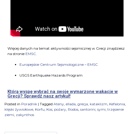
Więcej danych na temat aktywności sejsmicznej w Grecji znajdziesz
na stronie
EMSC
.
Europejskie Centrum Sejsmologiczne – EMSC
USGS Earthquake Hazards Program
Którą wyspę wybrać na swoje wymarzone wakacje w
Grecji? Sprawdź nasz artykuł!
Posted in
Poradnik
|
Tagged
Ateny
,
ellada
,
grecja
,
kataklizm
,
Kefalonia
,
klęski żywiołowe
,
Korfu
,
Kos
,
pożary
,
Rodos
,
santorini
,
symi
,
trzęsienie
ziemi
,
zakynthos