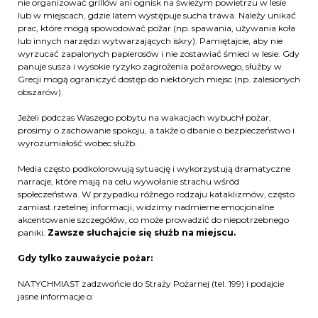
nie organizować grillów ani ognisk na świeżym powietrzu w lesie
lub w miejscach, gdzie latem występuje sucha trawa. Należy unikać
prac, które mogą spowodować pożar (np. spawania, używania koła
lub innych narzędzi wytwarzających iskry). Pamiętajcie, aby nie
wyrzucać zapalonych papierosów i nie zostawiać śmieci w lesie. Gdy
panuje susza i wysokie ryzyko zagrożenia pożarowego, służby w
Grecji mogą ograniczyć dostęp do niektórych miejsc (np. zalesionych
obszarów).
Jeżeli podczas Waszego pobytu na wakacjach wybuchł pożar,
prosimy o zachowanie spokoju, a także o dbanie o bezpieczeństwo i
wyrozumiałość wobec służb.
Media często podkolorowują sytuację i wykorzystują dramatyczne
narracje, które mają na celu wywołanie strachu wśród
społeczeństwa. W przypadku różnego rodzaju kataklizmów, często
zamiast rzetelnej informacji, widzimy nadmierne emocjonalne
akcentowanie szczegółów, co może prowadzić do niepotrzebnego
paniki.
Zawsze słuchajcie się służb na miejscu.
Gdy tylko zauważycie pożar:
NATYCHMIAST zadzwońcie do Straży Pożarnej (tel. 199) i podajcie
jasne informacje o: