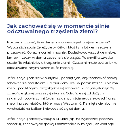
Jak zachować się w momencie silnie
odczuwalnego trzęsienia ziemi?
Po czym poznać, że w danym momencie jest trzęsienie ziemi?
Wyobraźcie sobie, że leżycie w łóżku i ktoś tym łóżkiem zaczyna
przesuwać. Coraz mocniej i mocniej. Dodatkowo wszystkie meble,
lampy i rzeczy w domu zaczynają się trząść. Po chwili wszystko
ustaje. To właśnie było trzęsienie ziemi. Czasami może być to lekko
odczuwalne innym razem dużo mocniej.
Jeżeli znajdujecie się w budynku, pamiętajcie, aby zachować spokój i
schować się pod stołem lub biurkiem. Jeśli w pomieszczeniu nie ma
mebli, pod którymi moglibyście się schować, kucnijcie jak najniżej i
ochrońcie głowę oraz szyję rękami. Odsuńcie się od dużych
szklanych powierzchni (okien, szklanych ścianek działowych) oraz
mebli i przedmiotów, które mogą Was zranić. Pamiętajcie, aby nie
wychodzić na balkon i nie oddalać się od domu.
Jeżeli znajdujecie się w skupisku ludzi (np. na wycieczce, podczas
spaceru), zachowajcie spokój i pozostańcie w miejscu, aż wibracje