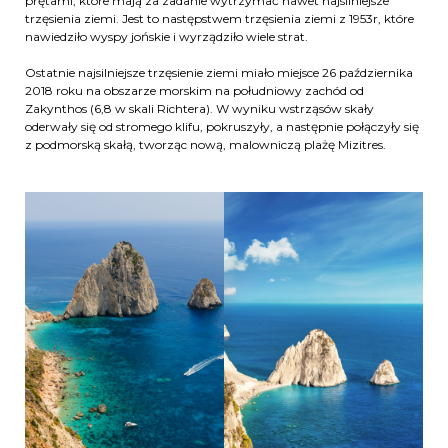
prętami, które mają za zadanie wytrzymać nawet najsilniejsze
trzęsienia ziemi. Jest to następstwem trzęsienia ziemi z 1953r, które
nawiedziło wyspy jońskie i wyrządziło wiele strat.
Ostatnie najsilniejsze trzęsienie ziemi miało miejsce 26 października
2018 roku na obszarze morskim na południowy zachód od
Zakynthos (6,8 w skali Richtera). W wyniku wstrząsów skały
oderwały się od stromego klifu, pokruszyły, a następnie połączyły się
z podmorską skałą, tworząc nową, malowniczą plażę Mizitres.