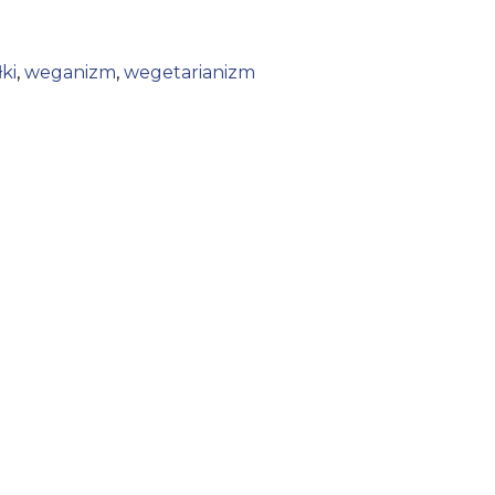
łki
,
weganizm
,
wegetarianizm