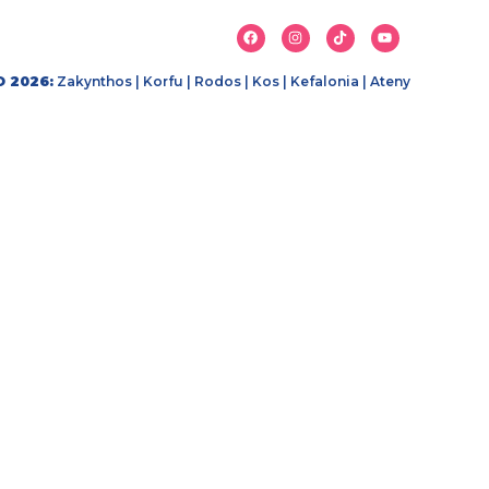
 2026:
Zakynthos
|
Korfu
|
Rodos
|
Kos
|
Kefalonia
|
Ateny