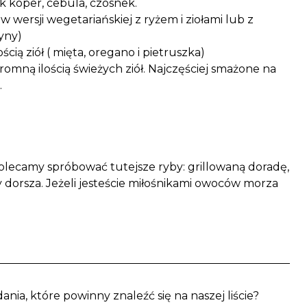
jak koper, cebula, czosnek.
w wersji wegetariańskiej z ryżem i ziołami lub z
yny)
cią ziół ( mięta, oregano i pietruszka)
 ogromną ilością świeżych ziół. Najczęściej smażone na
.
lecamy spróbować tutejsze ryby: grillowaną doradę,
 dorsza. Jeżeli jesteście miłośnikami owoców morza
nia, które powinny znaleźć się na naszej liście?