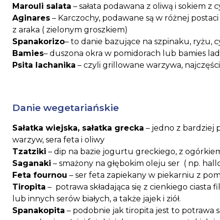
Marouli salata
– sałata podawana z oliwą i sokiem z 
Aginares
– Karczochy, podawane są w różnej postac
z araka ( zielonym groszkiem)
Spanakorizo
– to danie bazujące na szpinaku, ryżu, cy
Bamies
– duszona okra w pomidorach lub bamies lader
Psita lachanika
– czyli grillowane warzywa, najczęści
Danie wegetariańskie
Sałatka wiejska, sałatka grecka
– jedno z bardziej 
warzyw, sera feta i oliwy
Tzatziki
– dip na bazie jogurtu greckiego, z ogórkie
Saganaki
– smażony na głębokim oleju ser ( np. hallou
Feta fournou
– ser feta zapiekany w piekarniu z pom
Tiropita
– potrawa składająca się z cienkiego ciasta 
lub innych serów białych, a także jajek i ziół.
Spanakopita
– podobnie jak tiropita jest to potrawa 