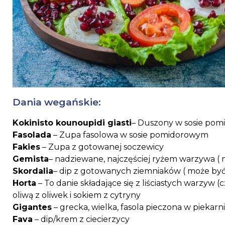
Dania wegańskie:
Kokinisto kounoupidi giasti
– Duszony w sosie pom
Fasolada
– Zupa fasolowa w sosie pomidorowym
Fakies
– Zupa z gotowanej soczewicy
Gemista
– nadziewane, najczęściej ryżem warzywa (
Skordalia
– dip z gotowanych ziemniaków ( może być 
Horta
– To danie składające się z liściastych warzyw (c
oliwą z oliwek i sokiem z cytryny
Gigantes
– grecka, wielka, fasola pieczona w pieka
Fava
– dip/krem z ciecierzycy