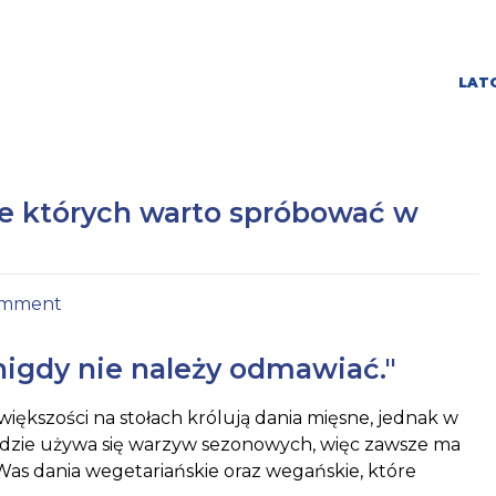
LATO
ie których warto spróbować w
omment
 nigdy nie należy odmawiać."
iększości na stołach królują dania mięsne, jednak w
adzie używa się warzyw sezonowych, więc zawsze ma
 Was dania wegetariańskie oraz wegańskie, które