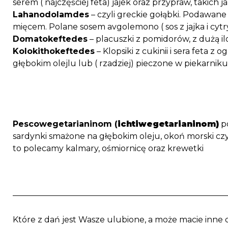
serem ( najczęściej feta) jajek oraz przypraw, takich 
Lahanodolamdes
– czyli greckie gołąbki. Podawane 
mięcem. Polane sosem avgolemono ( sos z jajka i cytr
Domatokeftedes
– placuszki z pomidorów, z dużą iloś
Kolokithokeftedes
– Klopsiki z cukinii i sera feta z
głębokim olejlu lub ( rzadziej) pieczone w piekarniku
Pescowegetarianinom (
ichtiwegetarianinom)
po
sardynki smażone na głębokim oleju, okoń morski czy
to polecamy kalmary, ośmiornicę oraz krewetki
Które z dań jest Wasze ulubione, a może macie inne da