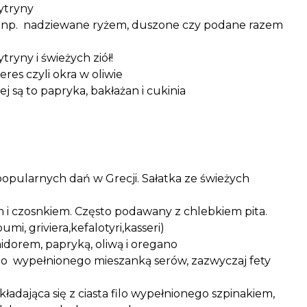
cytryny
i np. nadziewane ryżem, duszone czy podane razem
tryny i świeżych ziół!
es czyli okra w oliwie
ej są to papryka, bakłażan i cukinia
popularnych dań w Grecji. Sałatka ze świeżych
m i czosnkiem. Często podawany z chlebkiem pita.
mi, griviera,kefalotyri,kasseri)
idorem, papryką, oliwą i oregano
filo wypełnionego mieszanką serów, zazwyczaj fety
składająca się z ciasta filo wypełnionego szpinakiem,