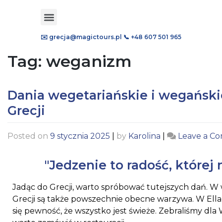
✉️ grecja@magictours.pl
📞 +48 607 501 965
Tag:
weganizm
Dania wegetariańskie i wegańsk
Grecji
Posted on
9 stycznia 2025
|
by
Karolina
|
Leave a C
"Jedzenie to radość, której
Jadąc do Grecji, warto spróbować tutejszych dań. W w
Grecji są także powszechnie obecne warzywa. W Ell
się pewność, że wszystko jest świeże. Zebraliśmy dla