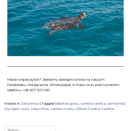
Macie więcej pytań? Jesteśmy dostępni online na naszym
Facebooku, Instagramie, WhatsAppie, e-mailu oraz pod numerem
telefonu +48 607 501 965.
Posted in
Zakynthos
|
Tagged
błękitne groty
,
caretta caretta
,
samochód
,
wynajem auta
,
zakynthos
,
zatoka wraku
,
żółwie Caretta Caretta