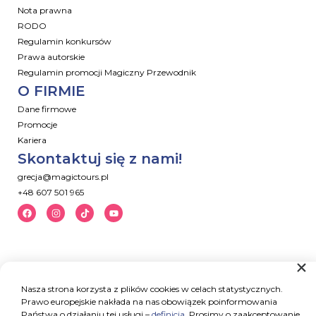
Nota prawna
RODO
Regulamin konkursów
Prawa autorskie
Regulamin promocji Magiczny Przewodnik
O FIRMIE
Dane firmowe
Promocje
Kariera
Skontaktuj się z nami!
grecja@magictours.pl
+48 607 501 965
Nasza strona korzysta z plików cookies w celach statystycznych.
Prawo europejskie nakłada na nas obowiązek poinformowania
Państwa o działaniu tej usługi –
definicja
. Prosimy o zaakceptowanie