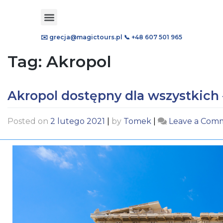
✉️ grecja@magictours.pl
📞 +48 607 501 965
Tag:
Akropol
Akropol dostępny dla wszystkich 
Posted on
2 lutego 2021
|
by
Tomek
|
Leave a Com