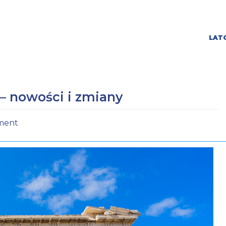
LATO
– nowości i zmiany
ment