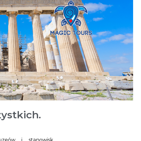
ystkich.
zeów i stanowisk