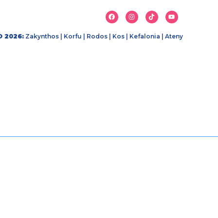
 2026:
Zakynthos
|
Korfu
|
Rodos
|
Kos
|
Kefalonia
|
Ateny