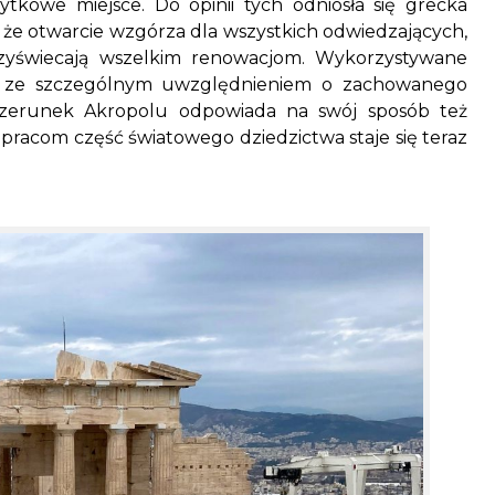
ytkowe miejsce. Do opinii tych odniosła się grecka
, że otwarcie wzgórza dla wszystkich odwiedzających,
rzyświecają wszelkim renowacjom. Wykorzystywane
eż ze szczególnym uwzględnieniem o zachowanego
izerunek Akropolu odpowiada na swój sposób też
pracom część światowego dziedzictwa staje się teraz