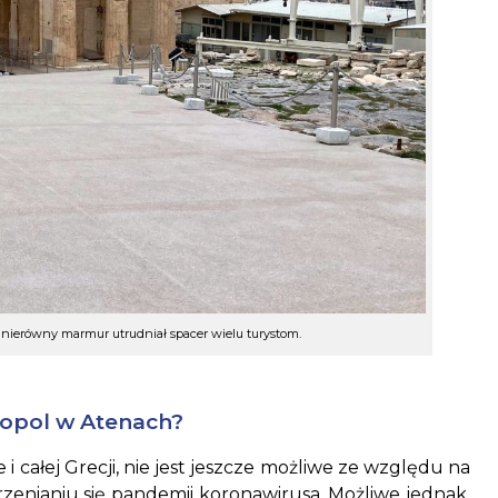
i nierówny marmur utrudniał spacer wielu turystom.
opol w Atenach?
 i całej Grecji, nie jest jeszcze możliwe ze względu na
zenianiu się pandemii koronawirusa. Możliwe jednak,