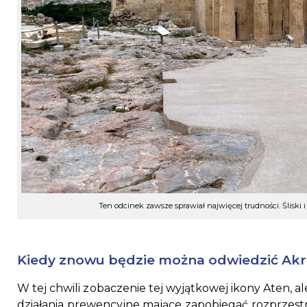
Ten odcinek zawsze sprawiał najwięcej trudności. Śliski 
Kiedy znowu będzie można odwiedzić Akr
W tej chwili zobaczenie tej wyjątkowej ikony Aten, ale
działania prewencyjne mające zapobiegać rozprzestr