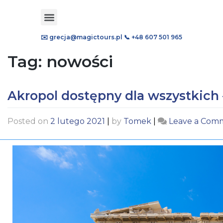
✉️ grecja@magictours.pl
📞 +48 607 501 965
Tag:
nowości
Akropol dostępny dla wszystkich 
Posted on
2 lutego 2021
|
by
Tomek
|
Leave a Com