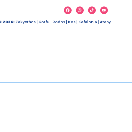
 2026:
Zakynthos
|
Korfu
|
Rodos
|
Kos
|
Kefalonia
|
Ateny