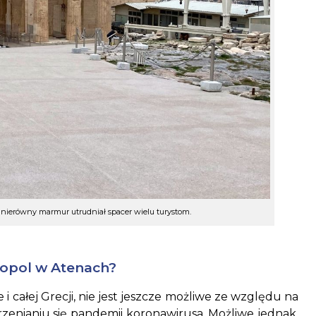
i nierówny marmur utrudniał spacer wielu turystom.
opol w Atenach?
 i całej Grecji, nie jest jeszcze możliwe ze względu na
zenianiu się pandemii koronawirusa. Możliwe jednak,