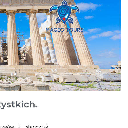
ystkich.
zeów i stanowisk