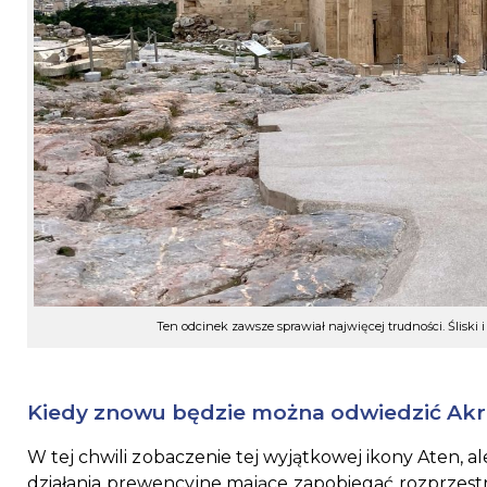
Ten odcinek zawsze sprawiał najwięcej trudności. Śliski 
Kiedy znowu będzie można odwiedzić Akr
W tej chwili zobaczenie tej wyjątkowej ikony Aten, ale
działania prewencyjne mające zapobiegać rozprzestr