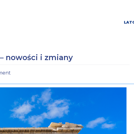
LATO
– nowości i zmiany
ment