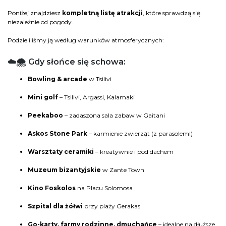
Poniżej znajdziesz
kompletną listę atrakcji
, które sprawdzą się
niezależnie od pogody.
Podzieliliśmy ją według warunków atmosferycznych:
☁️🌨️ Gdy słońce się schowa:
Bowling & arcade
w Tsilivi
Mini golf
– Tsilivi, Argassi, Kalamaki
Peekaboo
– zadaszona sala zabaw w Gaitani
Askos Stone Park
– karmienie zwierząt (z parasolem!)
Warsztaty ceramiki
– kreatywnie i pod dachem
Muzeum bizantyjskie
w Zante Town
Kino Foskolos
na Placu Solomosa
Szpital dla żółwi
przy plaży Gerakas
Go-karty, farmy rodzinne, dmuchańce
– idealne na dłuższe