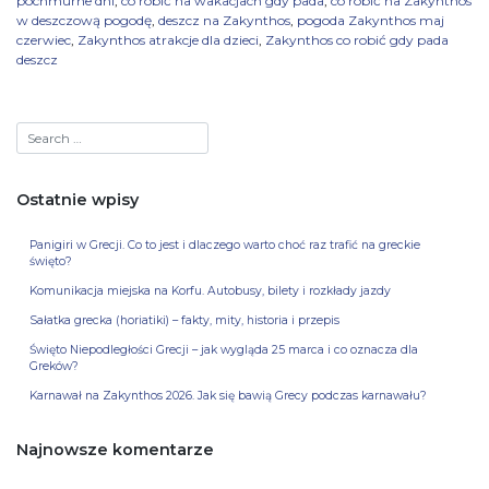
pochmurne dni
,
co robić na wakacjach gdy pada
,
co robić na Zakynthos
w deszczową pogodę
,
deszcz na Zakynthos
,
pogoda Zakynthos maj
czerwiec
,
Zakynthos atrakcje dla dzieci
,
Zakynthos co robić gdy pada
deszcz
Ostatnie wpisy
Panigiri w Grecji. Co to jest i dlaczego warto choć raz trafić na greckie
święto?
Komunikacja miejska na Korfu. Autobusy, bilety i rozkłady jazdy
Sałatka grecka (horiatiki) – fakty, mity, historia i przepis
Święto Niepodległości Grecji – jak wygląda 25 marca i co oznacza dla
Greków?
Karnawał na Zakynthos 2026. Jak się bawią Grecy podczas karnawału?
Najnowsze komentarze