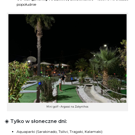
popołudnie
Mini golf – Argassi na Zakynthos
☀️ Tylko w słoneczne dni:
Aquaparki (Sarakinado, Tsilivi, Tragaki, Kalamaki)