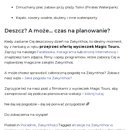
Dmuchany plac zabaw przy plaży Tsilivi (Pirates Waterpark)
Kajaki, rowery wodne, skutery i inne watersporty
Deszcz? A może… czas na planowanie?
Kiedy zastanie Cię deszczowy dzień na Zakynthos, to idealny moment,
by z herbatą w ręku
przejrzeć ofertę wycieczek Magic Tours.
Zajrzyj na naszego
Facebooka
,
Instagrama
lub
stronę internetową
–
znajdziesz tam zdjęcia, filmy i opisy programów, które zabiorą Cię w
najbardziej magiczne zakątki Zakynthos.
A może chcesz sprawdzić całoroczną pogodę na Zakynthos? Zobacz
nasz wpis –
Jaka pogoda na Zakynthos?
Zajrzyjcie też na nasz post z filmikami z wycieczek Magic Tours, aby
zainspirować się podczas planowania wakacji –
kliknij tutaj
.
Nie daj się pogodzie – daj się porwać przygodzie! 🌈
Do zobaczenia na wyspie!
Posted in
Poradnik
,
Zakynthos
|
Tagged
atrakcje na Zakynthos w