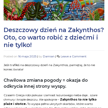
Deszczowy dzień na Zakynthos?
Oto, co warto robić z dziećmi i
nie tylko!
Posted on
16 maja 2025
|
by
Damian
|
Leave a Comment
Jeśli trafiłeś na deszczowy dzień na Zakynthos, pamiętaj, że to nie
koniec świata!
Chwilowa zmiana pogody = okazja do
odkrycia innej strony wyspy.
Czasem Grecja robi psikusa i zamiast lazurowego nieba daje… szare
chmury i krople deszczu. Ale spokojnie –
Zakynthos to nie tylko
plaże i słońce.
To wyspa pełna ukrytych skarbów, które warto