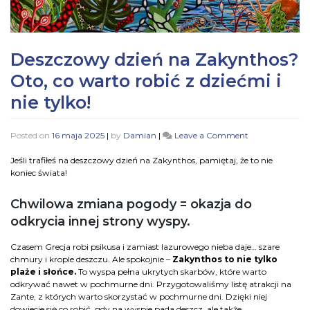
Deszczowy dzień na Zakynthos?
Oto, co warto robić z dziećmi i
nie tylko!
Posted on
16 maja 2025
|
by
Damian
|
Leave a Comment
Jeśli trafiłeś na deszczowy dzień na Zakynthos, pamiętaj, że to nie
koniec świata!
Chwilowa zmiana pogody = okazja do
odkrycia innej strony wyspy.
Czasem Grecja robi psikusa i zamiast lazurowego nieba daje… szare
chmury i krople deszczu. Ale spokojnie –
Zakynthos to nie tylko
plaże i słońce.
To wyspa pełna ukrytych skarbów, które warto
odkrywać nawet w pochmurne dni. Przygotowaliśmy listę atrakcji na
Zante, z których warto skorzystać w pochmurne dni. Dzięki niej
dowiecie się co robić, gdy na wyspie pada deszcz, ale także