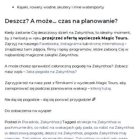
Kajaki, rowery wodne, skutery i inne watersporty
Deszcz? A może… czas na planowanie?
Kiedy zastanie Cię deszczowy dzień na Zakynthos, to idealny moment,
by z herbatą w ręku
przejrzeć ofertę wycieczek Magic Tours.
Zajrzyj na naszego
Facebooka
,
Instagrama
lub
stronę internetową
–
znajdziesz tam zdjęcia, filmy i opisy programów, które zabiorą Cię w
najbardziej magiczne zakątki Zakynthos.
A może chcesz sprawdzić całoroczną pogodę na Zakynthos? Zobacz
nasz wpis –
Jaka pogoda na Zakynthos?
Zajrzyjcie też na nasz post z filmikami z wycieczek Magic Tours, aby
zainspirować się podczas planowania wakacji –
kliknij tutaj
.
Nie daj się pogodzie – daj się porwać przygodzie! 🌈
Do zobaczenia na wyspie!
Posted in
Poradnik
,
Zakynthos
|
Tagged
atrakcje na Zakynthos w
pochmurne dni
,
co robić na wakacjach gdy pada
,
co robić na Zakynthos
w deszczową pogodę
,
deszcz na Zakynthos
,
pogoda Zakynthos maj
czerwiec
,
Zakynthos atrakcje dla dzieci
,
Zakynthos co robić gdy pada