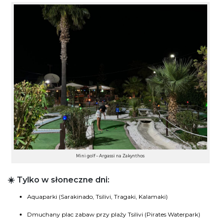
Mini golf – Argassi na Zakynthos
☀️ Tylko w słoneczne dni:
Aquaparki (Sarakinado, Tsilivi, Tragaki, Kalamaki)
Dmuchany plac zabaw przy plaży Tsilivi (Pirates Waterpark)