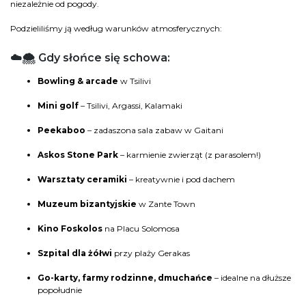
niezależnie od pogody.
Podzieliliśmy ją według warunków atmosferycznych:
☁️🌨️ Gdy słońce się schowa:
Bowling & arcade
w Tsilivi
Mini golf
– Tsilivi, Argassi, Kalamaki
Peekaboo
– zadaszona sala zabaw w Gaitani
Askos Stone Park
– karmienie zwierząt (z parasolem!)
Warsztaty ceramiki
– kreatywnie i pod dachem
Muzeum bizantyjskie
w Zante Town
Kino Foskolos
na Placu Solomosa
Szpital dla żółwi
przy plaży Gerakas
Go-karty, farmy rodzinne, dmuchańce
– idealne na dłuższe
popołudnie