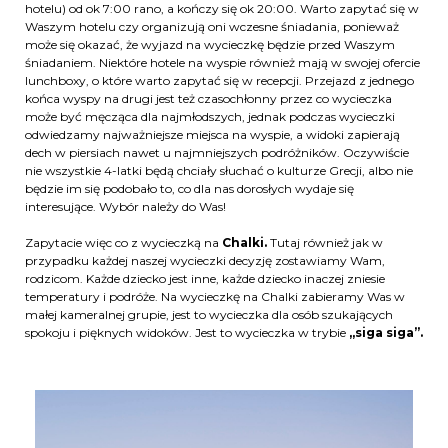
hotelu) od ok 7:00 rano, a kończy się ok 20:00. Warto zapytać się w
Waszym hotelu czy organizują oni wczesne śniadania, ponieważ
może się okazać, że wyjazd na wycieczkę będzie przed Waszym
śniadaniem. Niektóre hotele na wyspie również mają w swojej ofercie
lunchboxy, o które warto zapytać się w recepcji. Przejazd z jednego
końca wyspy na drugi jest też czasochłonny przez co wycieczka
może być męcząca dla najmłodszych, jednak podczas wycieczki
odwiedzamy najważniejsze miejsca na wyspie, a widoki zapierają
dech w piersiach nawet u najmniejszych podróżników. Oczywiście
nie wszystkie 4-latki będą chciały słuchać o kulturze Grecji, albo nie
będzie im się podobało to, co dla nas dorosłych wydaje się
interesujące. Wybór należy do Was!
Zapytacie więc co z wycieczką na
Chalki.
Tutaj również jak w
przypadku każdej naszej wycieczki decyzję zostawiamy Wam,
rodzicom. Każde dziecko jest inne, każde dziecko inaczej zniesie
temperatury i podróże. Na wycieczkę na Chalki zabieramy Was w
małej kameralnej grupie, jest to wycieczka dla osób szukających
spokoju i pięknych widoków. Jest to wycieczka w trybie
„siga siga”.