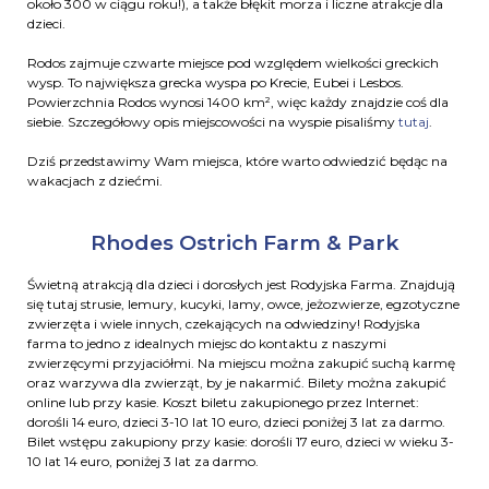
około 300 w ciągu roku!), a także błękit morza i liczne atrakcje dla
dzieci.
Rodos zajmuje czwarte miejsce pod względem wielkości greckich
wysp. To największa grecka wyspa po Krecie, Eubei i Lesbos.
Powierzchnia Rodos wynosi 1400 km², więc każdy znajdzie coś dla
siebie. Szczegółowy opis miejscowości na wyspie pisaliśmy
tutaj
.
Dziś przedstawimy Wam miejsca, które warto odwiedzić będąc na
wakacjach z dziećmi.
Rhodes Ostrich Farm & Park
Świetną atrakcją dla dzieci i dorosłych jest Rodyjska Farma. Znajdują
się tutaj strusie, lemury, kucyki, lamy, owce, jeżozwierze, egzotyczne
zwierzęta i wiele innych, czekających na odwiedziny! Rodyjska
farma to jedno z idealnych miejsc do kontaktu z naszymi
zwierzęcymi przyjaciółmi. Na miejscu można zakupić suchą karmę
oraz warzywa dla zwierząt, by je nakarmić. Bilety można zakupić
online lub przy kasie. Koszt biletu zakupionego przez Internet:
dorośli 14 euro, dzieci 3-10 lat 10 euro, dzieci poniżej 3 lat za darmo.
Bilet wstępu zakupiony przy kasie: dorośli 17 euro, dzieci w wieku 3-
10 lat 14 euro, poniżej 3 lat za darmo.