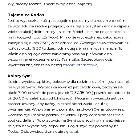
Wy, drodzy rodzice, znacie swoje dzieci najlepiej.
Tajemnice Rodos
Jest to wycieczka, którą szczególnie polecamy dla rodzin z dziećmi,
ze względu na krótkie przejazdy oraz rejs z przystankiem na kąpiel i
wiele atrakcji ( dolina motyli, siedem źródeł – idealne połączenie dla
najmłodszych podróżników). Mimo, że wycieczka jest całodniowa,
zaczyna się około 7:30 ( w zależności od Waszego zakwaterowania) i
kończy około 19:30 to dzieci odnajdują się na niej wyśmienicie. To
właśnie na tej wycieczce zabieramy Was na plażowanie na
wspomnianej wcześniej plaży Tsambika. Szczegółowy opis
wycieczki znajdziesz na naszej
stronie internetowej
.
Kolory Symi
Kolejną wycieczką, którą polecamy dla rodzin z dziećmi, jest nasz rejs
na wyspę Symi. Wycieczka również jest całodniowa, zaczyna się
około 7:00 powrót do portu jest ok 17:30/18:00 ( powrót do hotelu do
ok 20:00 w zależności od lokalizacji) . Program wycieczki jest tak
skonstruowany, aby każdy, niezależnie od wieku, czuł się
wyśmienicie. Wypływamy o poranku na około 90-minutowy rejs.
Podczas rejsu można podziwiać widoki i przy odrobinie szczęścia,
spotkać delfiny. Po przybyciu na Symi odwiedzimy najważniejsze
miejsca na wyspie aby popołudniu wyruszyć rejs powrotny na
Rodos. Opis wycieczki znajduje się
tutaj
.