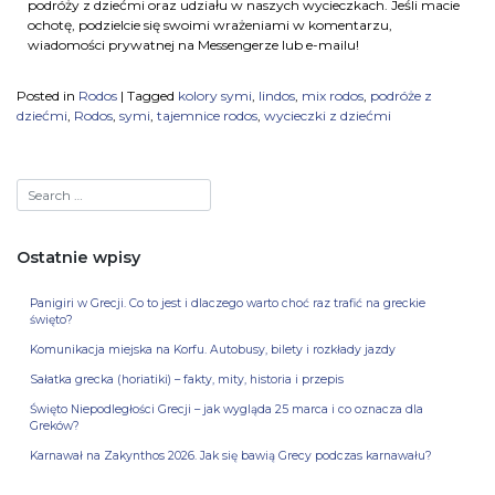
podróży z dziećmi oraz udziału w naszych wycieczkach. Jeśli macie
ochotę, podzielcie się swoimi wrażeniami w komentarzu,
wiadomości prywatnej na Messengerze lub e-mailu!
Posted in
Rodos
|
Tagged
kolory symi
,
lindos
,
mix rodos
,
podróże z
dziećmi
,
Rodos
,
symi
,
tajemnice rodos
,
wycieczki z dziećmi
Ostatnie wpisy
Panigiri w Grecji. Co to jest i dlaczego warto choć raz trafić na greckie
święto?
Komunikacja miejska na Korfu. Autobusy, bilety i rozkłady jazdy
Sałatka grecka (horiatiki) – fakty, mity, historia i przepis
Święto Niepodległości Grecji – jak wygląda 25 marca i co oznacza dla
Greków?
Karnawał na Zakynthos 2026. Jak się bawią Grecy podczas karnawału?