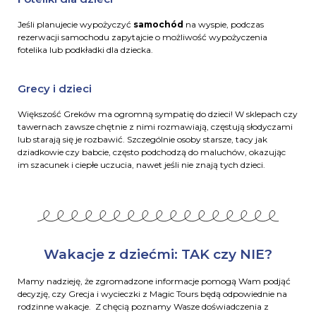
Jeśli planujecie wypożyczyć
samochód
na wyspie, podczas
rezerwacji samochodu zapytajcie o możliwość wypożyczenia
fotelika lub podkładki dla dziecka.
Grecy i dzieci
Większość Greków ma ogromną sympatię do dzieci! W sklepach czy
tawernach zawsze chętnie z nimi rozmawiają, częstują słodyczami
lub starają się je rozbawić. Szczególnie osoby starsze, tacy jak
dziadkowie czy babcie, często podchodzą do maluchów, okazując
im szacunek i ciepłe uczucia, nawet jeśli nie znają tych dzieci.
Wakacje z dziećmi: TAK czy NIE?
Mamy nadzieję, że zgromadzone informacje pomogą Wam podjąć
decyzję, czy Grecja i wycieczki z Magic Tours będą odpowiednie na
rodzinne wakacje. Z chęcią poznamy Wasze doświadczenia z