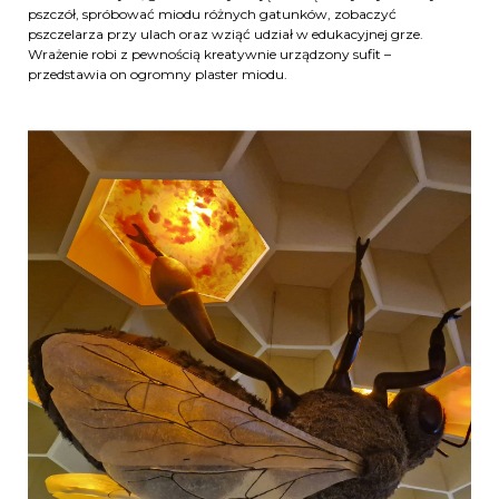
pszczół, spróbować miodu różnych gatunków, zobaczyć
pszczelarza przy ulach oraz wziąć udział w edukacyjnej grze.
Wrażenie robi z pewnością kreatywnie urządzony sufit –
przedstawia on ogromny plaster miodu.