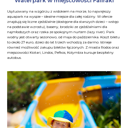
Waterpark w miejscowości Faliraki
Usytuowany na wzgórzu z widokiem na morze, to największy
aquapark na wyspie – idealne miejsce dla całej rodziny. W ofercie
znajdują się liczne zjeżdżalnie (dostępne dla starszych dzieci – wstęp
na podstawie wzrostu), baseny, brodziki ze zjeżdżalniami dla
najmłodszych oraz rzeka ze spokojnym nurtem (lazy river). Park
wodny jest otwarty sezonowo, od maja do października. Koszt biletu
to około 27 euro, dzieci do lat trzech wchodzą za darmo. Istnieje
również możliwość zakupu biletów łączonych. Z miasta Rodos oraz
miejscowości Kiotari, Lindos, Pefkos, Kolymbia kursuje bezpłatny
autobus.