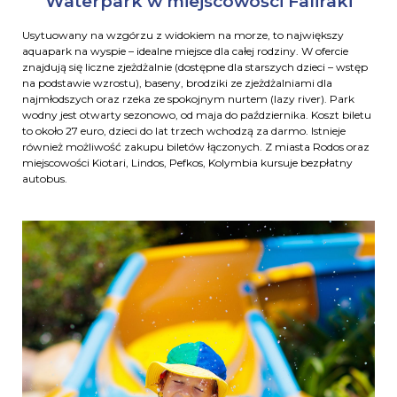
Waterpark w miejscowości Faliraki
Usytuowany na wzgórzu z widokiem na morze, to największy
aquapark na wyspie – idealne miejsce dla całej rodziny. W ofercie
znajdują się liczne zjeżdżalnie (dostępne dla starszych dzieci – wstęp
na podstawie wzrostu), baseny, brodziki ze zjeżdżalniami dla
najmłodszych oraz rzeka ze spokojnym nurtem (lazy river). Park
wodny jest otwarty sezonowo, od maja do października. Koszt biletu
to około 27 euro, dzieci do lat trzech wchodzą za darmo. Istnieje
również możliwość zakupu biletów łączonych. Z miasta Rodos oraz
miejscowości Kiotari, Lindos, Pefkos, Kolymbia kursuje bezpłatny
autobus.