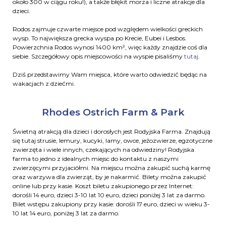
około 300 w ciągu roku!), a także błękit morza i liczne atrakcje dla
dzieci.
Rodos zajmuje czwarte miejsce pod względem wielkości greckich
wysp. To największa grecka wyspa po Krecie, Eubei i Lesbos.
Powierzchnia Rodos wynosi 1400 km², więc każdy znajdzie coś dla
siebie. Szczegółowy opis miejscowości na wyspie pisaliśmy
tutaj
.
Dziś przedstawimy Wam miejsca, które warto odwiedzić będąc na
wakacjach z dziećmi.
Rhodes Ostrich Farm & Park
Świetną atrakcją dla dzieci i dorosłych jest Rodyjska Farma. Znajdują
się tutaj strusie, lemury, kucyki, lamy, owce, jeżozwierze, egzotyczne
zwierzęta i wiele innych, czekających na odwiedziny! Rodyjska
farma to jedno z idealnych miejsc do kontaktu z naszymi
zwierzęcymi przyjaciółmi. Na miejscu można zakupić suchą karmę
oraz warzywa dla zwierząt, by je nakarmić. Bilety można zakupić
online lub przy kasie. Koszt biletu zakupionego przez Internet:
dorośli 14 euro, dzieci 3-10 lat 10 euro, dzieci poniżej 3 lat za darmo.
Bilet wstępu zakupiony przy kasie: dorośli 17 euro, dzieci w wieku 3-
10 lat 14 euro, poniżej 3 lat za darmo.