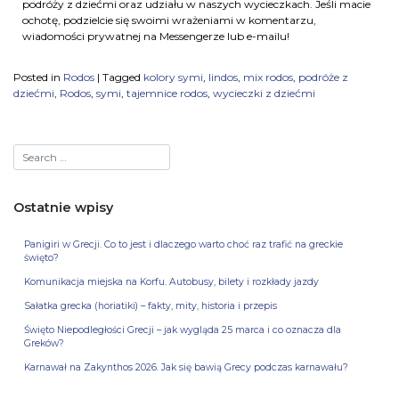
podróży z dziećmi oraz udziału w naszych wycieczkach. Jeśli macie
ochotę, podzielcie się swoimi wrażeniami w komentarzu,
wiadomości prywatnej na Messengerze lub e-mailu!
Posted in
Rodos
|
Tagged
kolory symi
,
lindos
,
mix rodos
,
podróże z
dziećmi
,
Rodos
,
symi
,
tajemnice rodos
,
wycieczki z dziećmi
Ostatnie wpisy
Panigiri w Grecji. Co to jest i dlaczego warto choć raz trafić na greckie
święto?
Komunikacja miejska na Korfu. Autobusy, bilety i rozkłady jazdy
Sałatka grecka (horiatiki) – fakty, mity, historia i przepis
Święto Niepodległości Grecji – jak wygląda 25 marca i co oznacza dla
Greków?
Karnawał na Zakynthos 2026. Jak się bawią Grecy podczas karnawału?