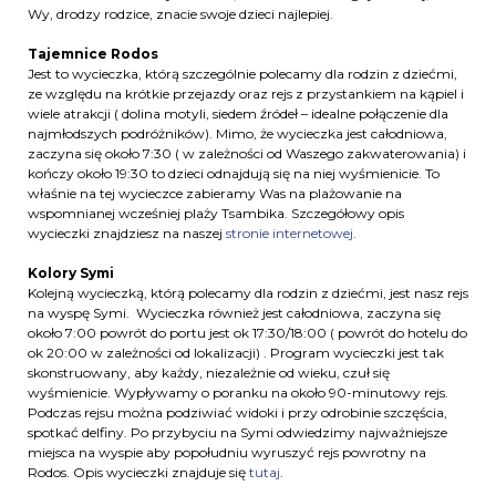
Wy, drodzy rodzice, znacie swoje dzieci najlepiej.
Tajemnice Rodos
Jest to wycieczka, którą szczególnie polecamy dla rodzin z dziećmi,
ze względu na krótkie przejazdy oraz rejs z przystankiem na kąpiel i
wiele atrakcji ( dolina motyli, siedem źródeł – idealne połączenie dla
najmłodszych podróżników). Mimo, że wycieczka jest całodniowa,
zaczyna się około 7:30 ( w zależności od Waszego zakwaterowania) i
kończy około 19:30 to dzieci odnajdują się na niej wyśmienicie. To
właśnie na tej wycieczce zabieramy Was na plażowanie na
wspomnianej wcześniej plaży Tsambika. Szczegółowy opis
wycieczki znajdziesz na naszej
stronie internetowej
.
Kolory Symi
Kolejną wycieczką, którą polecamy dla rodzin z dziećmi, jest nasz rejs
na wyspę Symi. Wycieczka również jest całodniowa, zaczyna się
około 7:00 powrót do portu jest ok 17:30/18:00 ( powrót do hotelu do
ok 20:00 w zależności od lokalizacji) . Program wycieczki jest tak
skonstruowany, aby każdy, niezależnie od wieku, czuł się
wyśmienicie. Wypływamy o poranku na około 90-minutowy rejs.
Podczas rejsu można podziwiać widoki i przy odrobinie szczęścia,
spotkać delfiny. Po przybyciu na Symi odwiedzimy najważniejsze
miejsca na wyspie aby popołudniu wyruszyć rejs powrotny na
Rodos. Opis wycieczki znajduje się
tutaj
.