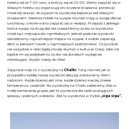
hotelu) od ok 7:00 rano, a kończy się ok 20:00. Warto zapytać się w
Waszym hotelu czy organizują oni wczesne śniadania, ponieważ
może się okazać, że wyjazd na wycieczkę będzie przed Waszym
śniadaniem. Niektóre hotele na wyspie również mają w swojej ofercie
lunchboxy, o które warto zapytać się w recepcji. Przejazd z jednego
końca wyspy na drugi jest też czasochłonny przez co wycieczka
może być męcząca dla najmłodszych, jednak podczas wycieczki
odwiedzamy najważniejsze miejsca na wyspie, a widoki zapierają
dech w piersiach nawet u najmniejszych podróżników. Oczywiście
nie wszystkie 4-latki będą chciały słuchać o kulturze Grecji, albo nie
będzie im się podobało to, co dla nas dorosłych wydaje się
interesujące. Wybór należy do Was!
Zapytacie więc co z wycieczką na
Chalki.
Tutaj również jak w
przypadku każdej naszej wycieczki decyzję zostawiamy Wam,
rodzicom. Każde dziecko jest inne, każde dziecko inaczej zniesie
temperatury i podróże. Na wycieczkę na Chalki zabieramy Was w
małej kameralnej grupie, jest to wycieczka dla osób szukających
spokoju i pięknych widoków. Jest to wycieczka w trybie
„siga siga”.