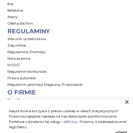
Kos
Kefalonia
Ateny
Oferta dla firm
REGULAMINY
Warunki uczestnictwa
Zakynthos
Regulaminy Promocji
Nota prawna
RODO
Regulamin konkursów
Prawa autorskie
Regulamin promocji Magiczny Przewodnik
O FIRMIE
Dane firmowe
Promocje
Nasza strona korzysta z plików cookies w celach statystycznych.
Kariera
Prawo europejskie nakłada na nas obowiązek poinformowania
Skontaktuj się z nami!
Państwa o działaniu tej usługi –
definicja
. Prosimy o zaakceptowanie
tego faktu.
grecja@magictours.pl