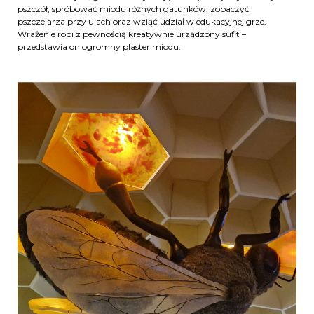
pszczół, spróbować miodu różnych gatunków, zobaczyć
pszczelarza przy ulach oraz wziąć udział w edukacyjnej grze.
Wrażenie robi z pewnością kreatywnie urządzony sufit –
przedstawia on ogromny plaster miodu.