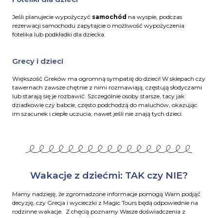
Jeśli planujecie wypożyczyć
samochód
na wyspie, podczas
rezerwacji samochodu zapytajcie o możliwość wypożyczenia
fotelika lub podkładki dla dziecka.
Grecy i dzieci
Większość Greków ma ogromną sympatię do dzieci! W sklepach czy
tawernach zawsze chętnie z nimi rozmawiają, częstują słodyczami
lub starają się je rozbawić. Szczególnie osoby starsze, tacy jak
dziadkowie czy babcie, często podchodzą do maluchów, okazując
im szacunek i ciepłe uczucia, nawet jeśli nie znają tych dzieci.
Wakacje z dziećmi: TAK czy NIE?
Mamy nadzieję, że zgromadzone informacje pomogą Wam podjąć
decyzję, czy Grecja i wycieczki z Magic Tours będą odpowiednie na
rodzinne wakacje. Z chęcią poznamy Wasze doświadczenia z